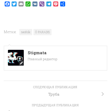
Facebook
Twitter
Email
WhatsApp
VK
Viber
Telegram
Pocket
Отправить
Метки:
neofolk
Ô PARADIS
Stigmata
Главный редактор
СЛЕДУЮЩАЯ ПУБЛИКАЦИЯ
Труба
ПРЕДЫДУЩАЯ ПУБЛИКАЦИЯ