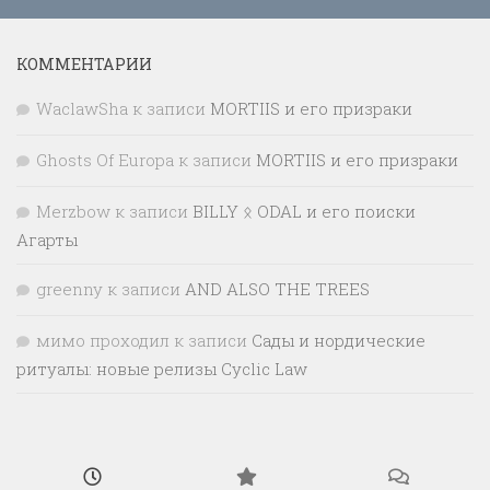
КОММЕНТАРИИ
WaclawSha
к записи
MORTIIS и его призраки
Ghosts Of Europa
к записи
MORTIIS и его призраки
Merzbow
к записи
BILLY ᛟ ODAL и его поиски
Агарты
greenny
к записи
AND ALSO THE TREES
мимо проходил
к записи
Сады и нордические
ритуалы: новые релизы Cyclic Law