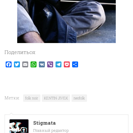
Поделиться:
Facebook
Twitter
Email
WhatsApp
VK
Viber
Telegram
Pocket
Отправить
Метки:
folk noir
KENTIN JIVEK
neofolk
Stigmata
Главный редактор