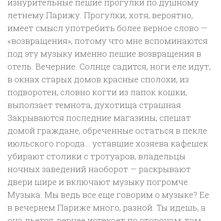
изнурительные пешие прогулки по душному
летнему Парижу. Прогулки, хотя, вероятно,
имеет смысл употребить более верное слово —
«возвращения», потому что мне вспоминаются
под эту музыку именно пешие возвращения в
отель. Вечерние. Солнце садится, ноги еле идут,
в окнах старых домов красные сполохи, из
подворотен, словно когти из лапок кошки,
выползает темнота, духотища страшная.
Закрываются последние магазины, спешат
домой граждане, обреченные остаться в пекле
июльского города… уставшие хозяева кафешек
убирают столики с тротуаров, владельцы
ночных заведений наоборот — раскрывают
двери шире и включают музыку погромче.
Музыка. Мы ведь все еще говорим о музыке? Ее
в вечернем Париже много, разной. Ты идешь, а
она льется, вернее истекает по сторонам: там