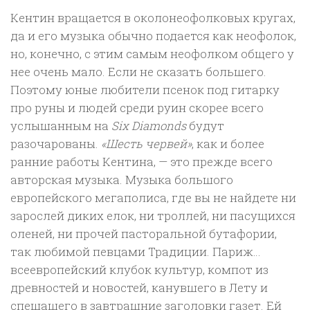
Кентин вращается в околонеофолковых кругах,
да и его музыка обычно подается как неофолок,
но, конечно, с этим самым неофолком общего у
нее очень мало. Если не сказать большего.
Поэтому юные любители псенок под гитарку
про руны и людей среди руин скорее всего
услышанным на
Six Diamonds
будут
разочарованы.
«Шесть червей»
, как и более
ранние работы Кентина, — это прежде всего
авторская музыка. Музыка большого
европейского мегаполиса, где вы не найдете ни
зарослей диких елок, ни троллей, ни пасущихся
оленей, ни прочей пасторальной бутафории,
так любимой певцами Традиции. Париж…
всеевропейский клубок культур, компот из
древностей и новостей, канувшего в Лету и
спешащего в завтрашние заголовки газет. Ей