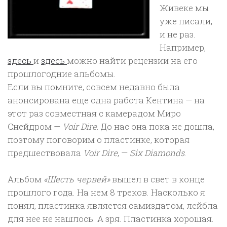
Живеке мы
уже писали,
и не раз.
Например,
здесь
и
здесь
можно найти рецензии на его
прошлогодние альбомы.
Если вы помните, совсем недавно была
анонсирована еще одна работа Кентина — на
этот раз совместная с камерадом Миро
Снейдром —
Voir Dire
. До нас она пока не дошла,
поэтому поговорим о пластинке, которая
предшествовала
Voir Dire
, —
Six Diamonds
.
Альбом
«Шесть червей»
вышел в свет в конце
прошлого года. На нем 8 треков. Насколько я
понял, пластинка является самиздатом, лейбла
для нее не нашлось. А зря. Пластинка хорошая.