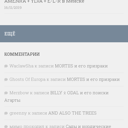
AMENRA + YLVA + E-L-R в Менске
16/11/2019
ЕЩЁ
КОММЕНТАРИИ
WaclawSha
к записи
MORTIIS и его призраки
Ghosts Of Europa
к записи
MORTIIS и его призраки
Merzbow
к записи
BILLY ᛟ ODAL и его поиски
Агарты
greenny
к записи
AND ALSO THE TREES
мимо проходил
к записи
Сады и нордические