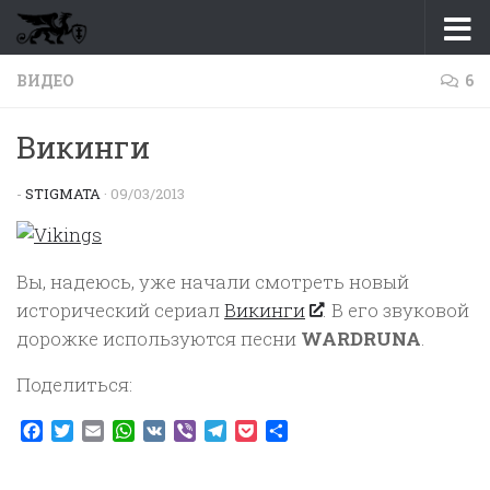
Перейти к содержимому
ВИДЕО
6
Викинги
-
STIGMATA
·
09/03/2013
Вы, надеюсь, уже начали смотреть новый
исторический сериал
Викинги
. В его звуковой
дорожке используются песни
WARDRUNA
.
Поделиться:
Facebook
Twitter
Email
WhatsApp
VK
Viber
Telegram
Pocket
Отправить