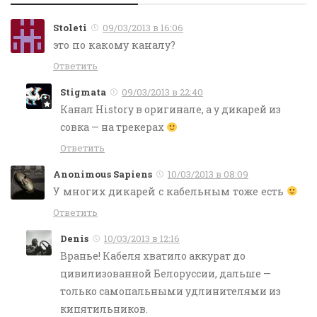
Stoleti
09/03/2013 в 16:06
это по какому каналу?
Ответить
Stigmata
09/03/2013 в 22:40
Канал History в оригинале, а у дикарей из
совка — на трекерах
Ответить
Anonimous Sapiens
10/03/2013 в 08:09
У многих дикарей с кабельным тоже есть
Ответить
Denis
10/03/2013 в 12:16
Вранье! Кабеля хватило аккурат до
цивилизованной Белоруссии, дальше —
только самопальными удлинителями из
кипятильников.