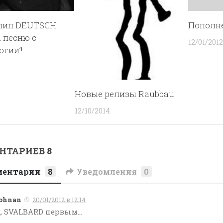
лип DEUTSCH
Пополне
 песню с
12/01/2012
огии’!
Новые релизы Raubbau
12/10/2014
ТАРИЕВ 8
ментарии
8
Уведомления
0
ohnan
20/01/2012 в 12:14
х, SVALBARD первым…