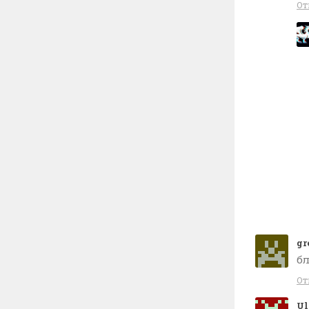
От
gr
бл
От
Ul