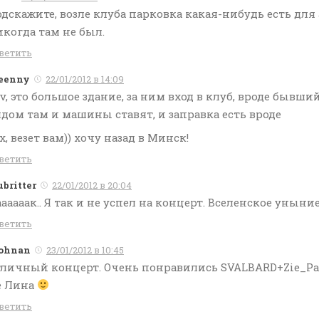
дскажите, возле клуба парковка какая-нибудь есть дл
когда там не был.
ветить
eenny
22/01/2012 в 14:09
v, это большое здание, за ним вход в клуб, вроде бывш
дом там и машины ставят, и заправка есть вроде
х, везет вам)) хочу назад в Минск!
ветить
ubritter
22/01/2012 в 20:04
ааааак.. Я так и не успел на концерт. Вселенское уныние
ветить
ohnan
23/01/2012 в 10:45
тличный концерт. Очень понравились SVALBARD+Zie_Pa
е Лина
ветить