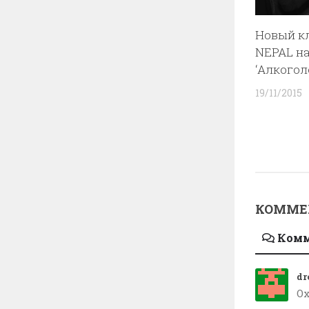
Новый к
NEPAL на
‘Алкогол
19/11/2015
КОММЕН
Ком
dr
О