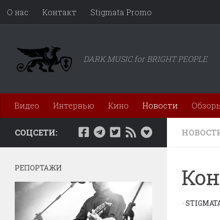
О нас
Контакт
Stigmata Promo
Перейти к содержимому
DARK MUSIC for BRIGHT PEOPLE
Видео
Интервью
Кино
Новости
Обзор
СОЦСЕТИ:
НОВОСТ
РЕПОРТАЖИ
Кон
-
STIGMAT