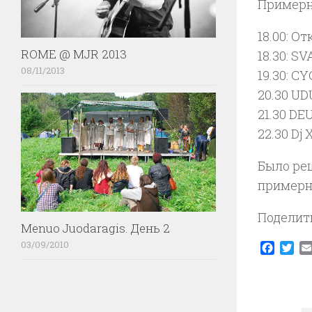
Примерн
18.00: О
ROME @ MJR 2013
18.30: S
08/11/2013
19.30: C
20.30 U
21.30 D
22.30 Dj 
Было реш
примерн
Поделит
Menuo Juodaragis. День 2
03/09/2010
Faceb
Twi