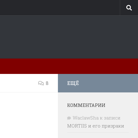
8
ЕЩЁ
КОММЕНТАРИИ
WaclawSha
к записи
MORTIIS и его призраки