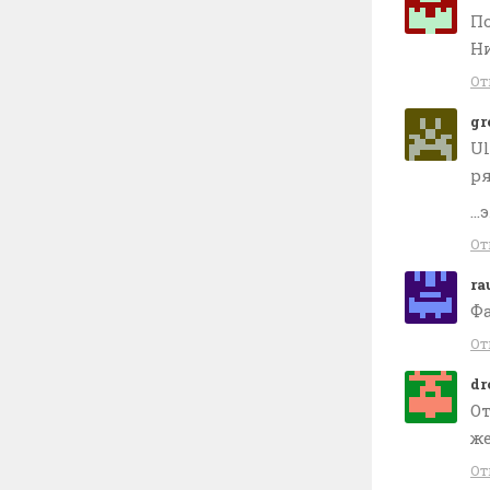
По
Ни
От
gr
Ul
ря
…э
От
ra
Фа
От
dr
О
ж
От