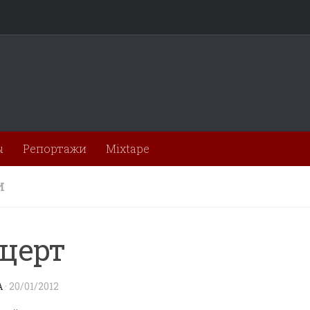
ы
Репортажи
Mixtape
И
церт
A
·
20/01/2012