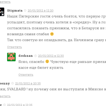
ветить
Stigmata
20/01/2012 в 12:20
Наши Питерские гости очень боятся, что первую г
услышит, поэтому очень хотели в «середку». Ну а г
согласились показать приезжим, что в Беларуси не 
команда самая слабая
Так что советую не опаздывать, да. Начинаем сразу
Ответить
drohnan
20/01/2012 в 12:30
Ясно, спасибо
Чувствую еще раньше приехат
кассе еще билет купить
Ответить
eenny
21/01/2012 в 20:35
ин, SVALBARD ! ну почему они не выступали в Минске н
ветить
v
22/01/2012 в 13:35