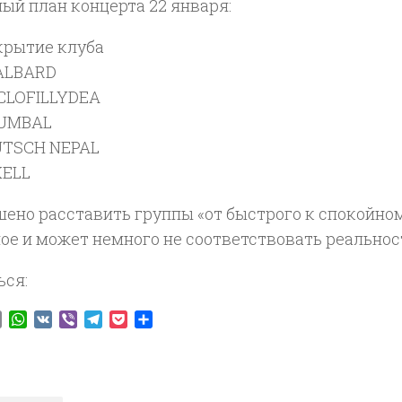
ый план концерта 22 января:
ткрытие клуба
VALBARD
YCLOFILLYDEA
DUMBAL
EUTSCH NEPAL
XELL
ено расставить группы «от быстрого к спокойном
ое и может немного не соответствовать реальнос
ься:
ook
tter
Email
WhatsApp
VK
Viber
Telegram
Pocket
Отправить