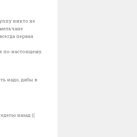
руппу никто не
омельчане
всегда первая
 и по-настоящему.
ь надо, дабы в
еделю назад ((