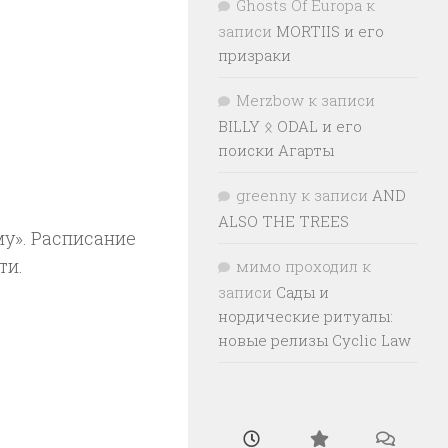
Ghosts Of Europa
к
записи
MORTIIS и его
призраки
Merzbow
к записи
BILLY ᛟ ODAL и его
поиски Агарты
greenny
к записи
AND
ALSO THE TREES
у». Расписание
ти.
мимо проходил
к
записи
Сады и
нордические ритуалы:
новые релизы Cyclic Law