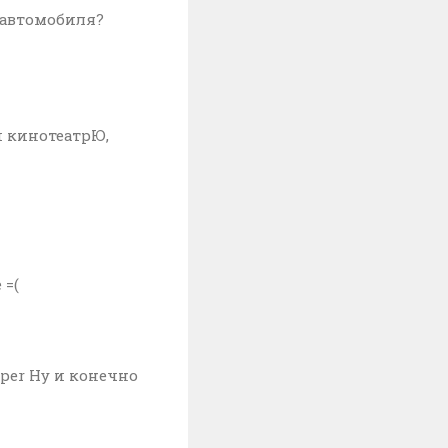
я автомобиля?
ий кинотеатрЮ,
 =(
per Ну и конечно