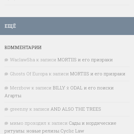
ЕЩЁ
КОММЕНТАРИИ
WaclawSha
к записи
MORTIIS и его призраки
Ghosts Of Europa
к записи
MORTIIS и его призраки
Merzbow
к записи
BILLY ᛟ ODAL и его поиски
Агарты
greenny
к записи
AND ALSO THE TREES
мимо проходил
к записи
Сады и нордические
ритуалы: новые релизы Cyclic Law