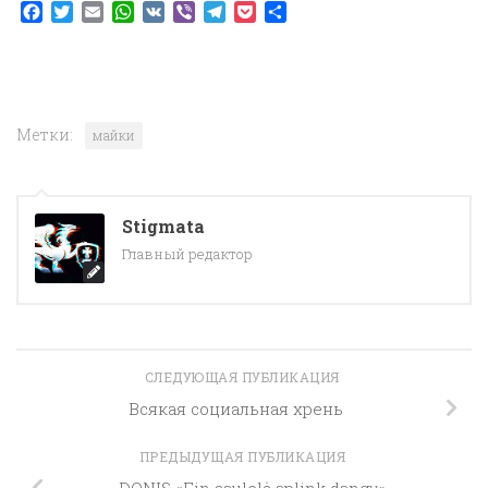
Facebook
Twitter
Email
WhatsApp
VK
Viber
Telegram
Pocket
Отправить
Метки:
майки
Stigmata
Главный редактор
СЛЕДУЮЩАЯ ПУБЛИКАЦИЯ
Всякая социальная хрень
ПРЕДЫДУЩАЯ ПУБЛИКАЦИЯ
DONIS «Ein saulelė aplink dangų»