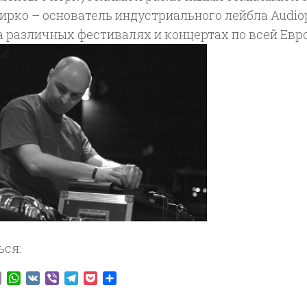
ирко – основатель индустриального лейбла Audio
а различных фестивалях и концертах по всей Евр
ься:
ook
tter
Email
WhatsApp
VK
Viber
Telegram
Pocket
Отправить