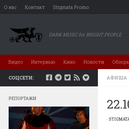
О нас
Контакт
Stigmata Promo
Перейти к содержимому
DARK MUSIC for BRIGHT PEOPLE
Видео
Интервью
Кино
Новости
Обзор
СОЦСЕТИ:
АФИША
РЕПОРТАЖИ
22.
-
STIGMAT