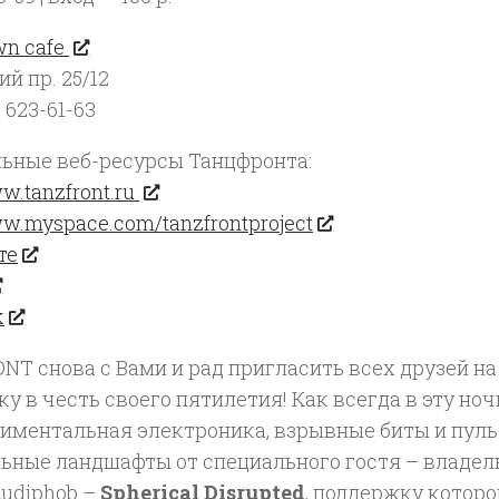
wn cafe
й пр. 25/12
) 623-61-63
ьные веб-ресурсы Танцфронта:
ww.tanzfront.ru
ww.myspace.com/tanzfrontproject
те
k
NT снова с Вами и рад пригласить всех друзей н
у в честь своего пятилетия! Как всегда в эту но
риментальная электроника, взрывные биты и пу
ьные ландшафты от специального гостя – владел
Audiphob –
Spherical Disrupted
, поддержку котор