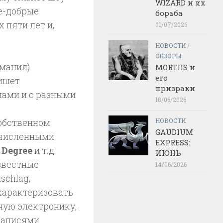
WIZARD и их
ые-добрые
борьба
 пяти лет и,
01/07/2026
НОВОСТИ
/
ОБЗОРЫ
ермания)
MORTIIS и
его
ишет
призраки
нами и с разными
18/06/2026
собственном
НОВОСТИ
GAUDIUM
гочисленными
EXPRESS:
 Degree
и т.д.
ИЮНЬ
звестные
14/06/2026
schlag,
охарактеризовать
ную электронику,
записями.