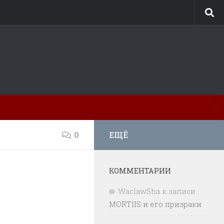
0
ЕЩЁ
КОММЕНТАРИИ
WaclawSha
к записи
MORTIIS и его призраки