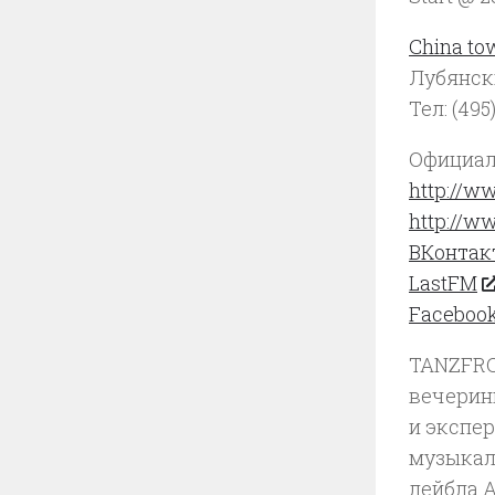
Сhina to
Лубянски
Тел: (495
Официал
http://w
http://w
ВКонтак
LastFM
Faceboo
TANZFRO
вечеринк
и экспе
музыкал
лейбла 