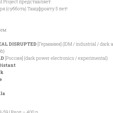
t Project представляет:
ря (суббота) Танцфронту 5 лет!
ем:
CAL DISRUPTED
[Германия] (IDM / industrial / dark 
b)
AD
[Россия] (dark power electronics / experimental)
Distant
rk
e
ala
3-59 | Вход – 400 р.