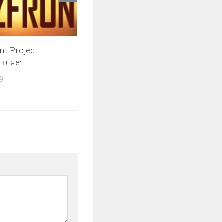
t Project
вляет
9