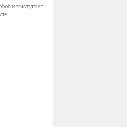
phob и выступает
опе.