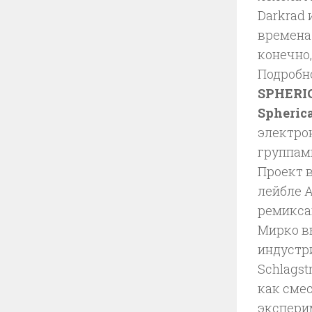
Darkrad 
времена 
конечно,
Подробно
SPHERI
Spherica
электро
группам
Проект в
лейбле A
ремикса
Мирко в
индустри
Schlags
как сме
экспери