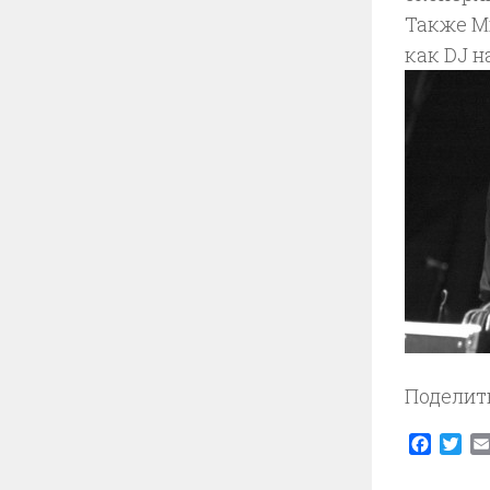
Также М
как DJ н
Поделит
Faceb
Twi