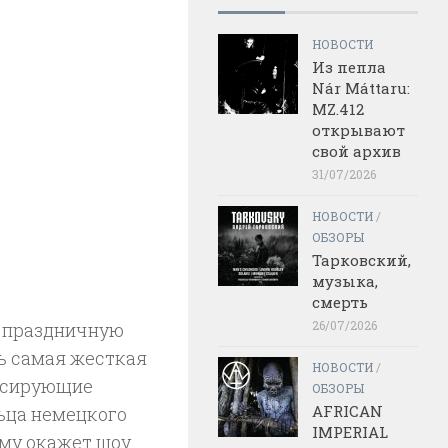
НОВОСТИ
Из пепла
Nár Máttaru:
MZ.412
открывают
свой архив
31/07/2026
НОВОСТИ
/
ОБЗОРЫ
Тарковский,
музыка,
смерть
26/07/2026
а праздничную
чь самая жесткая
НОВОСТИ
/
льсирующие
ОБЗОРЫ
AFRICAN
ьца немецкого
IMPERIAL
ому окажет шоу