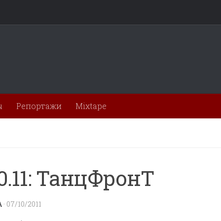
ы
Репортажи
Mixtape
10.11: ТанцФронТ
A
·
07/10/2011