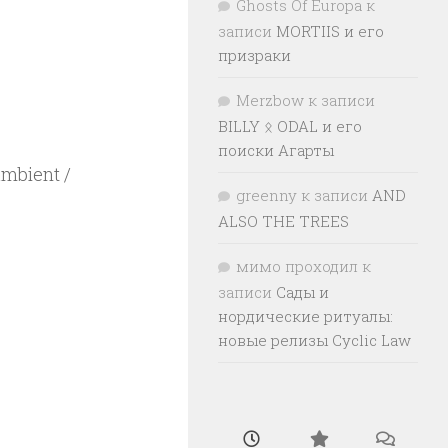
Ghosts Of Europa
к
записи
MORTIIS и его
призраки
Merzbow
к записи
BILLY ᛟ ODAL и его
поиски Агарты
ambient /
greenny
к записи
AND
ALSO THE TREES
мимо проходил
к
записи
Сады и
нордические ритуалы:
новые релизы Cyclic Law