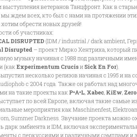
и выступления ветеранов Танцфронт. Как в стар
мы ждем всех, кто был с нами на протяжении этих
 хотим обрести новых друзей!
сти об участниках:
CAL DISRUPTED
(IDM / industrial / dark ambient, Г
l Disrupted
– проект Мирко Хентриха, который п
нную музыку начиная с 1988 под различными име
и (как
Experimentum Crucis
и
Sick En For
).
ыпустил несколько релизов начиная с 1995 и на 
udiophob c 2004 года. Также он работал над мно
ми на такие проекты как
P•A•L
,
Xabec
,
KiEw
,
Zero
ыступает по всей Европе, включая такие самые и
альные мероприятия как Maschinenfest, Elektroan
trom, Summer Darkness. Звучание проекта можно 
сь дарк эмбиента и IDM, включая эксперименталь
менты с перкуссиями и различными сэмплами и 