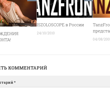
ISZOLOSCOPE в России
TanzFron
предста
ОЖДЕНИЯ
24/10/2010
ОНТА!
04/08/200
ИТЬ КОММЕНТАРИЙ
нтарий
*