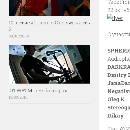
TanzFron
22 октяб
10-летие «Старого Ольсы», часть
2
С участи
04/10/2009
SPHERI
Audiopho
DARKR
Dmitry 
JanaDa
:OTWATM: в Чебоксарах
Negativ
15/03/2010
Oleg K
Stereog
Dikay
Start @ 2