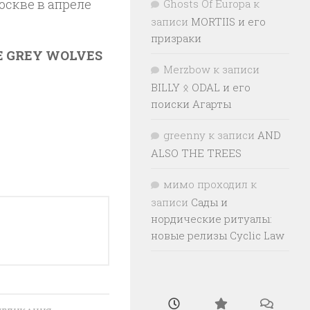
оскве в апреле
Ghosts Of Europa
к
записи
MORTIIS и его
призраки
E GREY WOLVES
Merzbow
к записи
BILLY ᛟ ODAL и его
поиски Агарты
greenny
к записи
AND
ALSO THE TREES
мимо проходил
к
записи
Сады и
нордические ритуалы:
новые релизы Cyclic Law