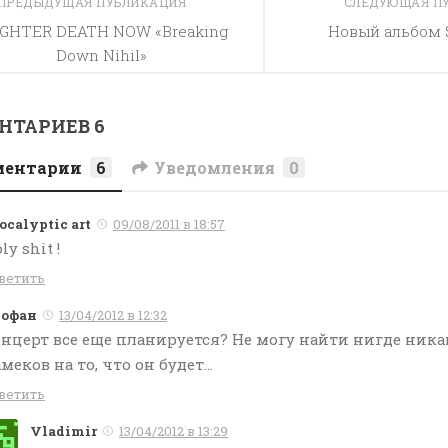
ПРЕДЫДУЩАЯ ПУБЛИКАЦИЯ
СЛЕДУЮЩАЯ П
IGHTER DEATH NOW «Breaking
Новый альбом 
Down Nihil»
НТАРИЕВ 6
ментарии
6
Уведомления
0
ocalyptic art
09/08/2011 в 18:57
ly shit !
ветить
еофан
13/04/2012 в 12:32
нцерт все еще планируется? Не могу найти нигде ник
меков на то, что он будет…
ветить
Vladimir
13/04/2012 в 13:29