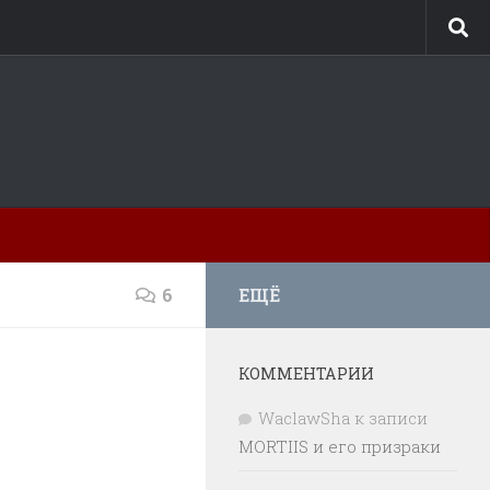
6
ЕЩЁ
КОММЕНТАРИИ
WaclawSha
к записи
MORTIIS и его призраки