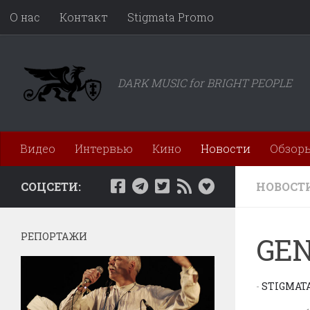
О нас
Контакт
Stigmata Promo
Перейти к содержимому
DARK MUSIC for BRIGHT PEOPLE
Видео
Интервью
Кино
Новости
Обзор
СОЦСЕТИ:
НОВОСТ
РЕПОРТАЖИ
GEN
-
STIGMAT