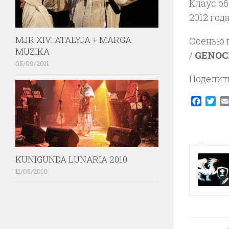
Клаус об
2012 год
MJR XIV: ATALYJA + MARGA
Осенью 
MUZIKA
/
GENOC
05/09/2011
Поделит
Faceb
Twi
KUNIGUNDA LUNARIA 2010
11/05/2010