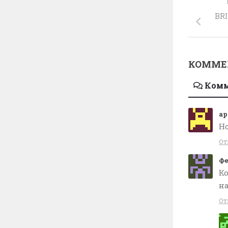
BR
КОММЕ
Ком
ap
Ho
От
Ф
Ко
на
От