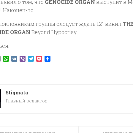
ъявил о том, что
GENOCIDE ORGAN
выступит в М
а! Наконец-то…
поклонникам группы следует ждать 12″ винил
TH
IDE ORGAN
Beyond Hypocrisy.
ься:
ook
tter
Email
WhatsApp
VK
Viber
Telegram
Pocket
Отправить
Stigmata
Главный редактор