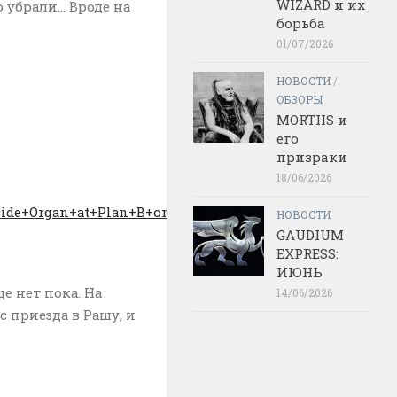
WIZARD и их
о убрали… Вроде на
борьба
01/07/2026
НОВОСТИ
/
ОБЗОРЫ
MORTIIS и
его
призраки
18/06/2026
ocide+Organ+at+Plan+B+on+1+January+2013
НОВОСТИ
GAUDIUM
EXPRESS:
ИЮНЬ
е нет пока. На
14/06/2026
 приезда в Рашу, и