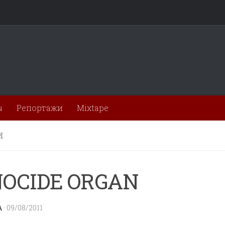
ы
Репортажи
Mixtape
И
OCIDE ORGAN
A
·
09/08/2011