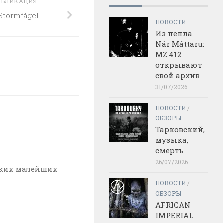
УБЛИКАЦИЯ
Stormfågel
НОВОСТИ
Из пепла
Nár Máttaru:
MZ.412
открывают
свой архив
31/07/2026
НОВОСТИ
/
ОБЗОРЫ
Тарковский,
музыка,
смерть
26/07/2026
аких малейших
НОВОСТИ
/
ОБЗОРЫ
AFRICAN
IMPERIAL