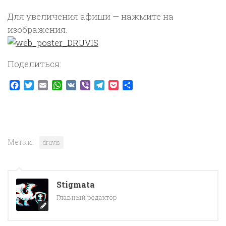
Для увеличения афиши — нажмите на
изображения.
Поделиться:
Facebook
Twitter
Email
WhatsApp
VK
Viber
Telegram
Pocket
Отправить
Метки:
druvis
Stigmata
Главный редактор