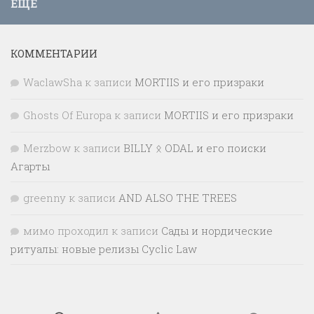
ЕЩЁ
КОММЕНТАРИИ
WaclawSha
к записи
MORTIIS и его призраки
Ghosts Of Europa
к записи
MORTIIS и его призраки
Merzbow
к записи
BILLY ᛟ ODAL и его поиски
Агарты
greenny
к записи
AND ALSO THE TREES
мимо проходил
к записи
Сады и нордические
ритуалы: новые релизы Cyclic Law