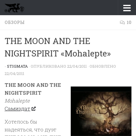
Перейти к содержимому
ОБЗОРЫ
10
THE MOON AND THE
NIGHTSPIRIT «Mohalepte»
-
STIGMATA
· ОПУБЛИКОВАНО
22/04/2011
· ОБНОВЛЕНО
22/04/2011
THE MOON AND THE
NIGHTSPIRIT
Mohalepte
Самиздат
Хотелось бы
надеяться, что дуэт