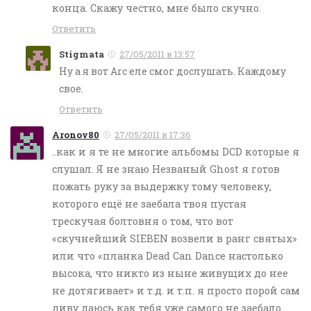
конца. Скажу честно, мне было скучно.
Ответить
Stigmata
27/05/2011 в 13:57
Ну а я вот Arc еле смог дослушать. Каждому
свое.
Ответить
Aronov80
27/05/2011 в 17:36
..как и я те не многие альбомы DCD которые я
слушал. Я не знаю Незваный Ghost я готов
пожать руку за выдержку тому человеку,
которого ещё не заебала твоя пустая
трескучая болтовня о том, что вот
«скучнейший SIEBEN возвели в ранг святых»
или что «планка Dead Can Dance настолько
высока, что никто из ныне живущих до нее
не дотягивает» и т.д. и т.п. я просто порой сам
диву даюсь как тебя уже самого не заебало.