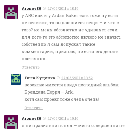
Aronov80
27/05/2011 в 18:19
у ARC как и у Aidan Baker есть тоже ну если
не великие, то выдающиеся вещи — и что с
того? но меня абсолютно не удивляет если
для кого-то это абсолютно ничего не значит.
собственно я сам допускал такие
комментарии, признаю, но если это делать
постоянно…….
Ответить
Гоша Куценка
27/05/2011 в 18:52
вероятно имеется ввиду последний альбом
Брендана Перри — Ark.
хотя сам проект тоже очень очень!
Ответить
Aronov80
27/05/2011 в 19:16
я не правильно понял — меня совершенно не