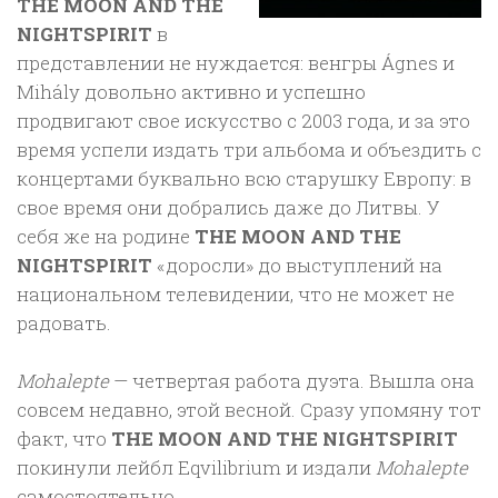
THE MOON AND THE
NIGHTSPIRIT
в
представлении не нуждается: венгры Ágnes и
Mihály довольно активно и успешно
продвигают свое искусство с 2003 года, и за это
время успели издать три альбома и объездить с
концертами буквально всю старушку Европу: в
свое время они добрались даже до Литвы. У
себя же на родине
THE MOON AND THE
NIGHTSPIRIT
«доросли» до выступлений на
национальном телевидении, что не может не
радовать.
Mohalepte
— четвертая работа дуэта. Вышла она
совсем недавно, этой весной. Сразу упомяну тот
факт, что
THE MOON AND THE NIGHTSPIRIT
покинули лейбл Eqvilibrium и издали
Mohalepte
самостоятельно.