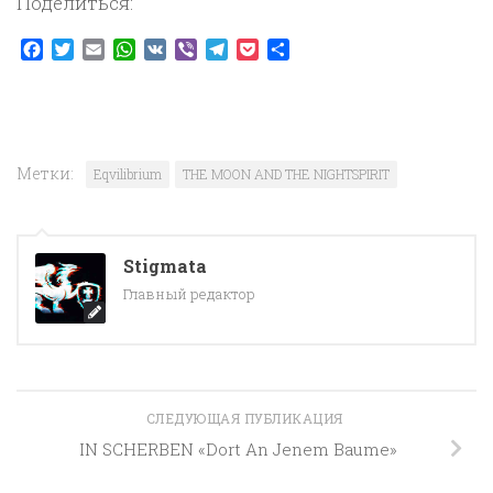
Поделиться:
Facebook
Twitter
Email
WhatsApp
VK
Viber
Telegram
Pocket
Отправить
Метки:
Eqvilibrium
THE MOON AND THE NIGHTSPIRIT
Stigmata
Главный редактор
СЛЕДУЮЩАЯ ПУБЛИКАЦИЯ
IN SCHERBEN «Dort An Jenem Baume»