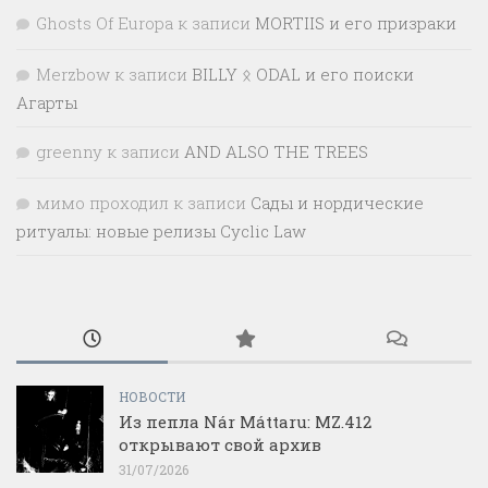
Ghosts Of Europa
к записи
MORTIIS и его призраки
Merzbow
к записи
BILLY ᛟ ODAL и его поиски
Агарты
greenny
к записи
AND ALSO THE TREES
мимо проходил
к записи
Сады и нордические
ритуалы: новые релизы Cyclic Law
НОВОСТИ
Из пепла Nár Máttaru: MZ.412
открывают свой архив
31/07/2026