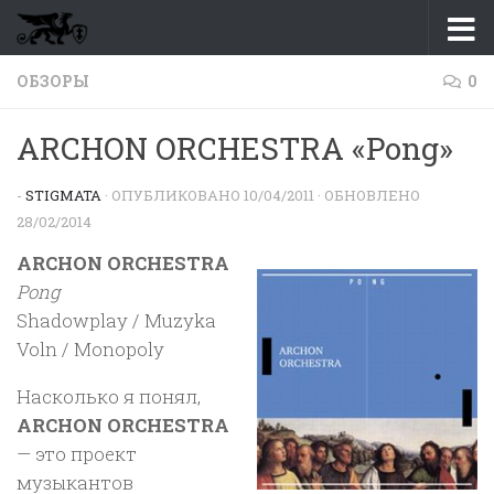
Перейти к содержимому
ОБЗОРЫ
0
ARCHON ORCHESTRA «Pong»
-
STIGMATA
· ОПУБЛИКОВАНО
10/04/2011
· ОБНОВЛЕНО
28/02/2014
ARCHON ORCHESTRA
Pong
Shadowplay / Muzyka
Voln / Monopoly
Насколько я понял,
ARCHON ORCHESTRA
— это проект
музыкантов