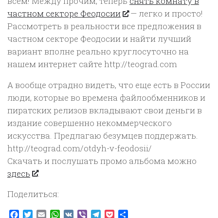
всем! Между прочим, теперь
снять комнату в
частном секторе Феодосии
— легко и просто!
Рассмотреть в реальности все предложения в
частном секторе Феодосии и найти лучший
вариант вполне реально круглосуточно на
нашем интернет сайте http://teograd.com
А вообще отрадно видеть, что еще есть в России
люди, которые во времена файлообменников и
пиратских релизов вкладывают свои деньги в
издание совершенно некоммерческого
искусства. Предлагаю безумцев поддержать.
http://teograd.com/otdyh-v-feodosii/
Скачать и послушать промо альбома можно
здесь
.
Поделиться:
Facebook
Twitter
Email
WhatsApp
VK
Viber
Telegram
Pocket
Отправить