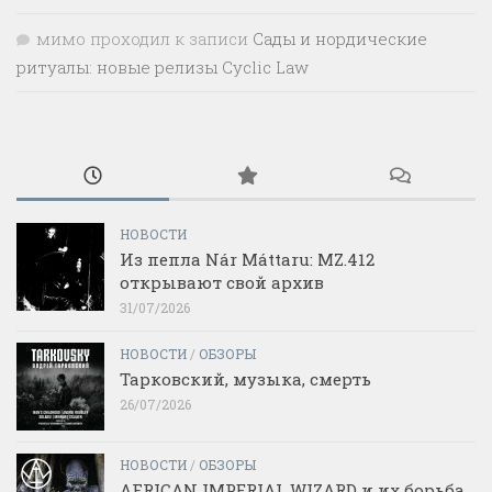
мимо проходил
к записи
Сады и нордические
ритуалы: новые релизы Cyclic Law
НОВОСТИ
Из пепла Nár Máttaru: MZ.412
открывают свой архив
31/07/2026
НОВОСТИ
/
ОБЗОРЫ
Тарковский, музыка, смерть
26/07/2026
НОВОСТИ
/
ОБЗОРЫ
AFRICAN IMPERIAL WIZARD и их борьба