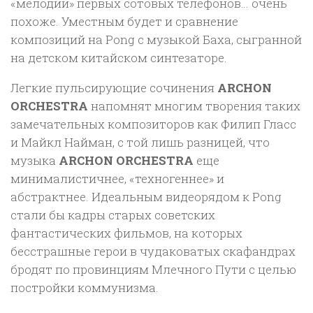
«мелодии» первых сотовых телефонов… очень
похоже. Уместным будет и сравнение
композиций на Pong с музыкой Баха, сыгранной
на детском китайском синтезаторе.
Легкие пульсирующие сочинения
ARCHON
ORCHESTRA
напомнят многим творения таких
замечательных композиторов как Филип Гласс
и Майкл Найман, с той лишь разницей, что
музыка
ARCHON ORCHESTRA
еще
минималистичнее, «техногеннее» и
абстрактнее. Идеальным видеорядом к Pong
стали бы кадры старых советских
фантастических фильмов, на которых
бесстрашные герои в чудаковатых скафандрах
бродят по провинциям Млечного Пути с целью
постройки коммунизма.