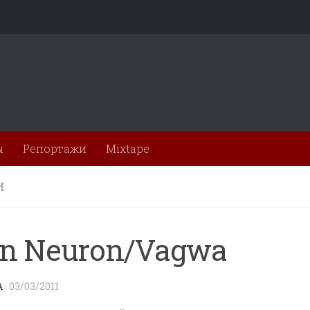
ы
Репортажи
Mixtape
И
n Neuron/Vagwa
A
·
03/03/2011