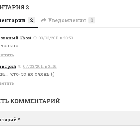
НТАРИЯ 2
ментарии
2
Уведомления
0
званый Ghost
03/03/2011 в 20:53
чально….
ветить
митрий
07/03/2011 в 21:51
а…. что-то не очень ((
ветить
ИТЬ КОММЕНТАРИЙ
нтарий
*