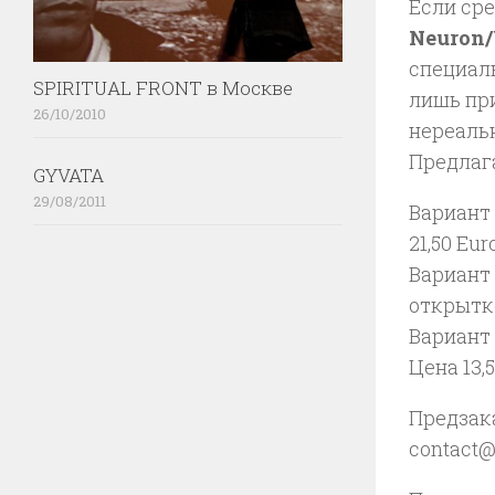
Если ср
Neuron
специал
SPIRITUAL FRONT в Москве
лишь при
26/10/2010
нереаль
Предлаг
GYVATA
29/08/2011
Вариант 
21,50 Eur
Вариант
открытко
Вариант 
Цена 13,
Предзака
contact