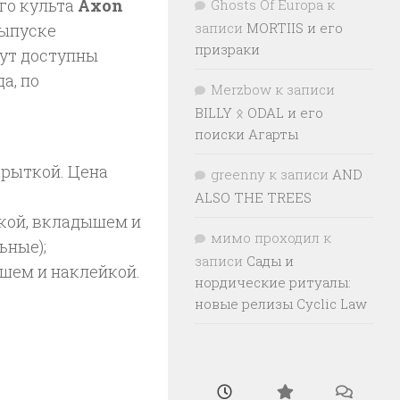
го культа
Axon
Ghosts Of Europa
к
записи
MORTIIS и его
выпуске
призраки
дут доступны
а, по
Merzbow
к записи
BILLY ᛟ ODAL и его
поиски Агарты
ткрыткой. Цена
greenny
к записи
AND
ALSO THE TREES
йкой, вкладышем и
мимо проходил
к
ьные);
записи
Сады и
ышем и наклейкой.
нордические ритуалы:
новые релизы Cyclic Law