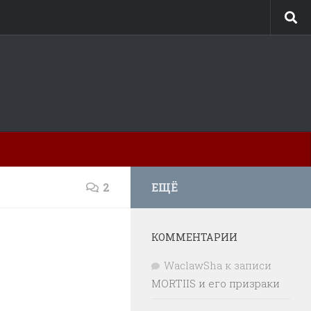
2
ЕЩЁ
КОММЕНТАРИИ
WaclawSha
к записи
MORTIIS и его призраки