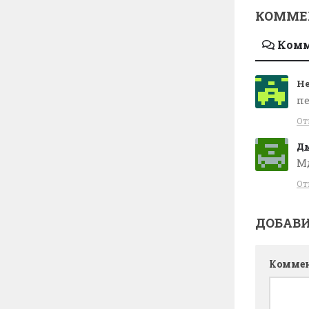
КОММЕ
Ком
Не
пе
От
Д
Мд
От
ДОБАВ
Комме