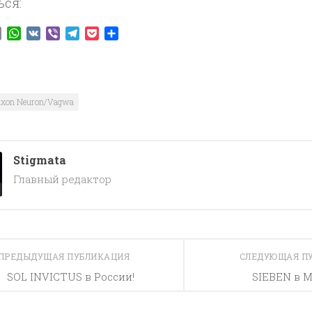
ься:
ook
tter
Email
WhatsApp
VK
Viber
Telegram
Pocket
Отправить
xon Neuron/Vagwa
Stigmata
Главный редактор
ПРЕДЫДУЩАЯ ПУБЛИКАЦИЯ
СЛЕДУЮЩАЯ П
SOL INVICTUS в России!
SIEBEN в 