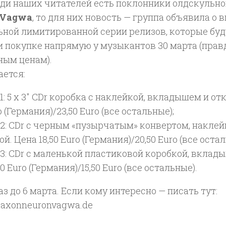
еди наших читателей есть поклонники олдскульно
/Vagwa
, то для них новость — группа объявила о 
ьной лимитированной серии релизов, которые бу
 покупке напрямую у музыкантов 30 марта (правд
ным ценам).
ается:
1: 5 x 3″ CDr коробка с наклейкой, вкладышем и о
o (Германия)/23,50 Euro (все остальные);
 2: CDr с черным «пузырчатым» конвертом, накле
й. Цена 18,50 Euro (Германия)/20,50 Euro (все остал
3: CDr с маленькой пластиковой коробкой, вклад
50 Euro (Германия)/15,50 Euro (все остальные).
з до 6 марта. Если кому интересно — писать тут:
@axonneuronvagwa.de