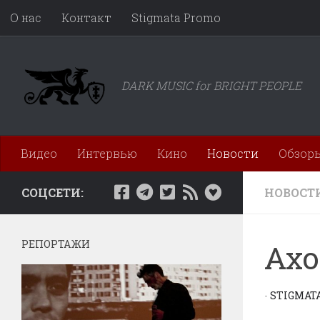
О нас
Контакт
Stigmata Promo
Перейти к содержимому
DARK MUSIC for BRIGHT PEOPLE
Видео
Интервью
Кино
Новости
Обзор
СОЦСЕТИ:
НОВОСТ
РЕПОРТАЖИ
Axo
-
STIGMAT