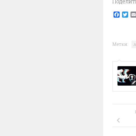
Поделит
Faceb
Twi
Метки:
A