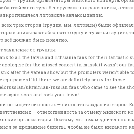
ибалтийского тура, белорусские пограничники, а такж
банкротившиеся литовские авиакомпании.
 всех трех сторон (группа, мы, литовцы) были официа
торые описывают абсолютно одну и ту же ситауцию, та
о всё должно быть понятно.
т заявление от группы:
anx to all the latvia and lithuania fans for their fantastic s
 apologize for the missed concert in minsk.it wasn’t our fau
snk after the varena show but the promoters weren’t able t
e equipement ’til there. we are definitely sorry for those
elorussian/ukrainian/russian fans who came to see the sho
me again soon and rock your town!
ли вы ищете виновных — виновата каждая из сторон. Е
ветственных — ответственность за отмену минского ко
инские организаторы. Поэтому мы незамедлительно во
ньги за проданные билеты, чтобы не было никакого ки