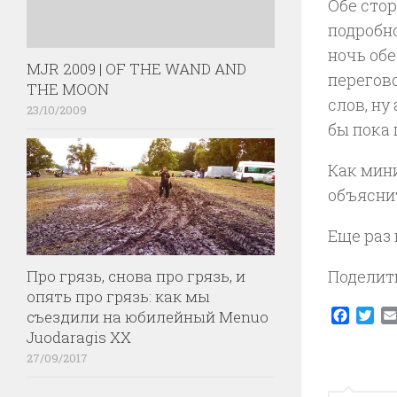
Обе сто
подробно
ночь обе
MJR 2009 | OF THE WAND AND
перегово
THE MOON
слов, ну
23/10/2009
бы пока
Как мин
объясни
Еще раз
Про грязь, снова про грязь, и
Поделит
опять про грязь: как мы
Faceb
Twi
съездили на юбилейный Menuo
Juodaragis XX
27/09/2017