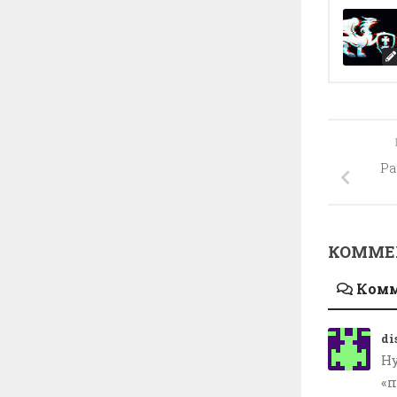
Pa
КОММЕН
Ком
di
Ну
«п