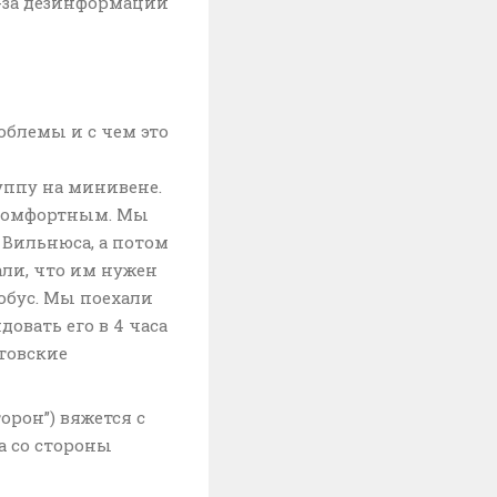
з-за дезинформации
облемы и с чем это
уппу на минивене.
о комфортным. Мы
Вильнюса, а потом
али, что им нужен
бус. Мы поехали
довать его в 4 часа
итовские
орон”) вяжется с
а со стороны