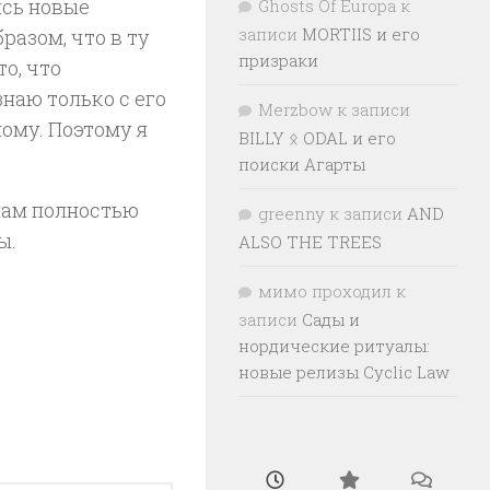
ись новые
Ghosts Of Europa
к
записи
MORTIIS и его
азом, что в ту
призраки
о, что
знаю только с его
Merzbow
к записи
ному. Поэтому я
BILLY ᛟ ODAL и его
поиски Агарты
нам полностью
greenny
к записи
AND
ы.
ALSO THE TREES
мимо проходил
к
записи
Сады и
нордические ритуалы:
новые релизы Cyclic Law