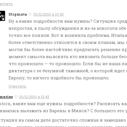
ветить
Stigmata
30/11/2010 в 10:45
Ну а какие подробности вам нужны? Ситуация сре
непростая, в пылу обсуждения и из-за алкоголя обе
точно все поняли. Вот и возникла проблема. Итал
более ответственно относится к своим планам, мы 
могли бы более настойчиво предлагать решение п
момент смысла выяснять кто виновать больше бес
что произошло — то произошло. Если бы не наша п
диктатура с ее безумной таможней, о которой идет 
Европу, то ничего подобного бы произошло.
Ответить
meries
30/11/2010 в 13:45
storn, какие вам еще нужны подробности? Расписать к
казалась выезжать из Варены в Минск? С большего это 
туация на самом деле достаточно сложная и замешано в
орон — группа, организаторы минского концерта, орг