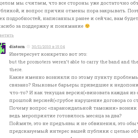
целом мы считаем, что все стороны уже достаточно о
бликой, и вопрос причин отмены пора закрывать. Поэт
ех подробностей, написанных ранее и сейчас, вам будет
пасибо за поддержку и понимание
ветить
distorn
30/11/2010 в 15:04
Инетересует конкретно вот это:
but the promoters weren’t able to carry the band and th
there.
Какие именно возникли по этому пункту проблемы 
связано? Языковые барьеры приведшие к недопон
что-то? И как текущая версия(«виновата каждая из 
прошлой версией(«грубое нарушение договора со с
Почему вопрос «параноидальной таможни» возник т
ведь мероприятие готовилось месяца за два?
Поймите, это не предъявы и не обвинения, это об
предсказуемый интерес вашей публики с целью о