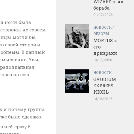
WIZARD и их
борьба
01/07/2026
ди ночи была
НОВОСТИ
/
 стороны не совсем
ОБЗОРЫ
ьянцы могли бы
MORTIIS и
со своей стороны
его
роблемы. В данный
призраки
смысленно. Увы,
18/06/2026
араноидальная
НОВОСТИ
слава на всю
GAUDIUM
EXPRESS:
ИЮНЬ
14/06/2026
ак и почему группа
уже было сделано.
 ней сразу 5
анизаторы