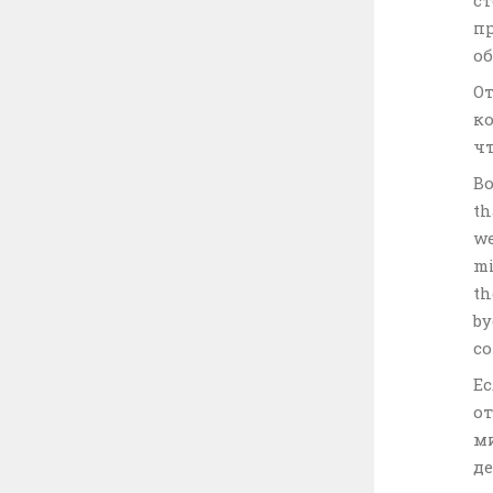
пр
о
От
ко
чт
Во
th
we
mi
th
by
co
Ес
от
м
де