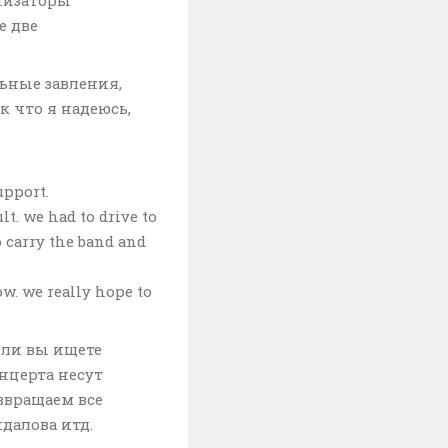
е две
льные завления,
к что я надеюсь,
upport.
lt. we had to drive to
o carry the band and
w. we really hope to
сли вы ищете
нцерта несут
звращаем все
далова итд.