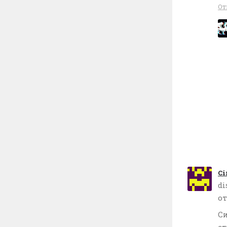
От
Ci
di
от
Си
ст