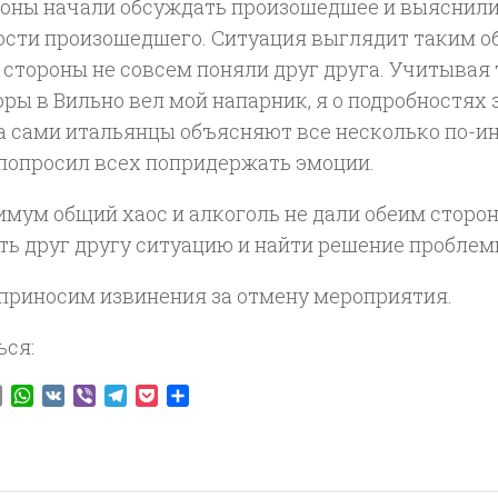
роны начали обсуждать произошедшее и выяснил
сти произошедшего. Ситуация выглядит таким обр
 стороны не совсем поняли друг друга. Учитывая т
ры в Вильно вел мой напарник, я о подробностях 
 а сами итальянцы объясняют все несколько по-и
 попросил всех попридержать эмоции.
имум общий хаос и алкоголь не дали обеим сторо
ть друг другу ситуацию и найти решение проблем
 приносим извинения за отмену мероприятия.
ься:
ook
tter
Email
WhatsApp
VK
Viber
Telegram
Pocket
Отправить