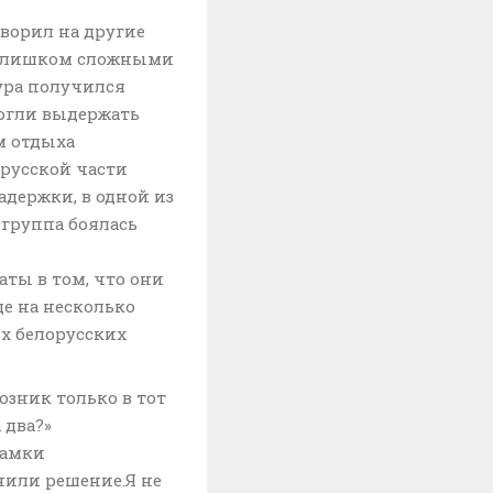
говорил на другие
 слишком сложными
тура получился
огли выдержать
м отдыха
орусской части
держки, в одной из
 группа боялась
ты в том, что они
ще на несколько
ых белорусских
озник только в тот
 два?»
рамки
нили решение.Я не