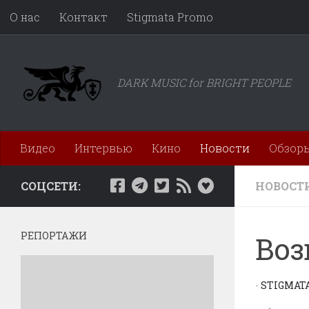
О нас
Контакт
Stigmata Promo
Перейти к содержимому
DARK MUSIC for BRIGHT PEOPLE
Видео
Интервью
Кино
Новости
Обзор
СОЦСЕТИ:
НОВОСТ
РЕПОРТАЖИ
Воз
-
STIGMAT