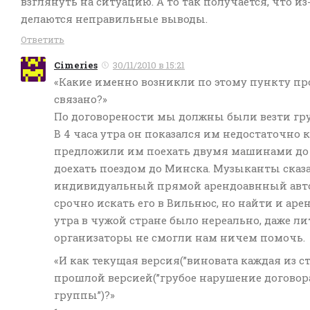
взглянуть на ситуацию. А то так получается, что и
делаются неправильные выводы.
Ответить
Cimeries
30/11/2010 в 15:21
«Какие именно возникли по этому пункту пр
связано?»
По договорености мы должны были везти гр
В 4 часа утра он показался им недостаточн
предложили им поехать двумя машинами до 
доехать поездом до Минска. Музыканты сказ
индивидуальный прямой арендоавнный авто
срочно искать его в Вильнюс, но найти и арен
утра в чужой стране было нереально, даже л
организаторы не смогли нам ничем помочь.
«И как текущая версия(”виновата каждая из ст
прошлой версией(”грубое нарушение договор
группы”)?»