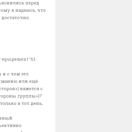
бъяснились перед
ому я надеюсь, что
 достаточно.
e equipement ’til
и с чем это
иманию или ещё
сторон») вяжется с
тороны группы»)?
олько в тот день,
ычный
бъективно