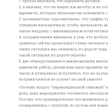
1. группа виновата, что нарушила договор
2. я виноват, что не нашел им автобус и не у
варианты, которые музыкантам показались
3. организаторы тура виноваты, что график 
слишком насыщенным, чтобы музыканты м
такую нагрузку с минимальным количество
4. пограничники виноваты в том, что на бел
границы сейчас происходят очень сильные за
таких ситуация мы оказались по дороге туда,
такой ситуации по дороге обратно
5. две обанкротившиеся авиакомпании винова
заменили рейсы, урезав нам запас времени е
часов, и итальянцы испугались, что из-за зл
пограничников не успеют на свой самолет
«Почему вопрос “параноидальной таможни” в
день, ведь мероприятие готовилось месяца за
Потому что предварительно все временные 
оговаривались с группой, но потом они изме