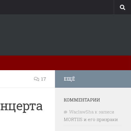
17
ЕЩЁ
КОММЕНТАРИИ
онцерта
WaclawSha
к записи
MORTIIS и его призраки