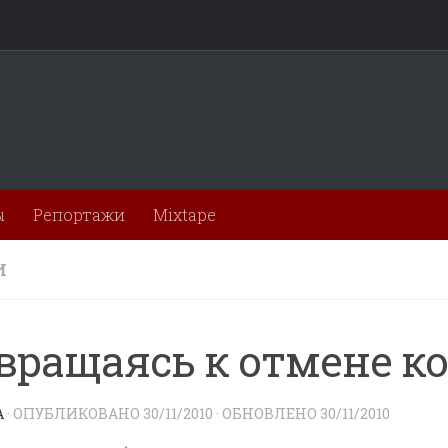
ы
Репортажи
Mixtape
И
вращаясь к отмене к
A
· ОПУБЛИКОВАНО
30/11/2010
· ОБНОВЛЕНО
30/11/2010