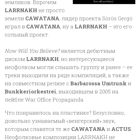
земляков. Впрочем
LARRNAKH
не просто
земели
CAWATANA
, лидер проекта Sörös Gergö
играл в
CAWATANA
, ну а
LARRNAKH
– это его
сольный проект.
Now Will You Believe?
является дебютным
диском
LARRNAKH
, но интересующиеся
неофолком могли слышать группу и ранее – ее
треки выходили на ряде компиляций, а также
на совместном релизе с
Barbarossa Umtrunk
и
Bunkkeriorkestrei
, выходившем в 2005 на
лейбле War Office Propaganda.
Что понравилось на пластинке? Безусловно,
довольно узнаваемый «венгерский» звук,
которым славятся те же
CAWATANA
и
ACTUS
.
Неофолковые композиции LARRNAKH не