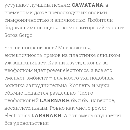
уступают лучшим песням
CAWATANA
, а
временами даже превосходят их своими
симфоничностью и эпичностью. Любители
бодрых гимнов оценят композиторский талант
Sörös Gergö.
Что не понравилось? Мне кажется,
эклектичность треков на пластинке слишком
уж зашкаливает. Как ни крути, а когда за
неофолком идет power electronics, а все это
сменяет эмбиент – для моего уха подобная
солянка затруднительна. Котлеты и мухи
обычно подаются раздельно. Чисто
неофолковый
LARRNAKH
был бы, наверное,
восхитительным. Ровно как чисто power
electronics
LARRNAKH
. А вот смесь слушается
без удовольствия.