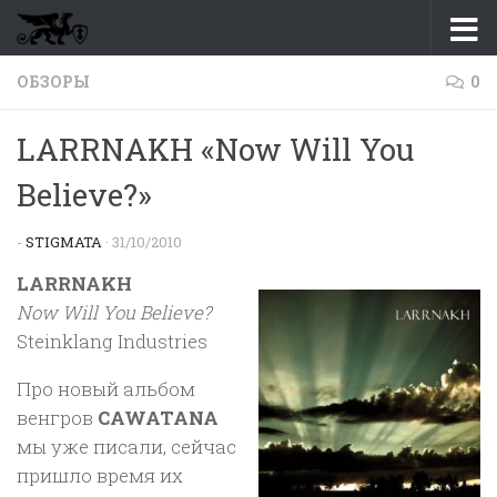
Перейти к содержимому
ОБЗОРЫ
0
LARRNAKH «Now Will You
Believe?»
-
STIGMATA
·
31/10/2010
LARRNAKH
Now Will You Believe?
Steinklang Industries
Про новый альбом
венгров
CAWATANA
мы уже писали, сейчас
пришло время их