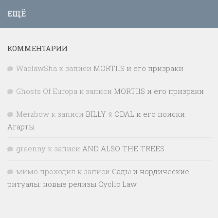
ЕЩЁ
КОММЕНТАРИИ
WaclawSha
к записи
MORTIIS и его призраки
Ghosts Of Europa
к записи
MORTIIS и его призраки
Merzbow
к записи
BILLY ᛟ ODAL и его поиски
Агарты
greenny
к записи
AND ALSO THE TREES
мимо проходил
к записи
Сады и нордические
ритуалы: новые релизы Cyclic Law