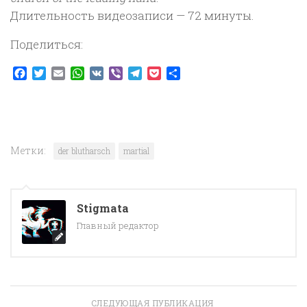
Длительность видеозаписи — 72 минуты.
Поделиться:
Facebook
Twitter
Email
WhatsApp
VK
Viber
Telegram
Pocket
Отправить
Метки:
der blutharsch
martial
Stigmata
Главный редактор
СЛЕДУЮЩАЯ ПУБЛИКАЦИЯ