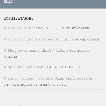
ЕЩЁ
КОММЕНТАРИИ
WaclawSha
к записи
MORTIIS и его призраки
Ghosts Of Europa
к записи
MORTIIS и его призраки
Merzbow
к записи
BILLY ᛟ ODAL и его поиски
Агарты
greenny
к записи
AND ALSO THE TREES
мимо проходил
к записи
Сады и нордические
ритуалы: новые релизы Cyclic Law