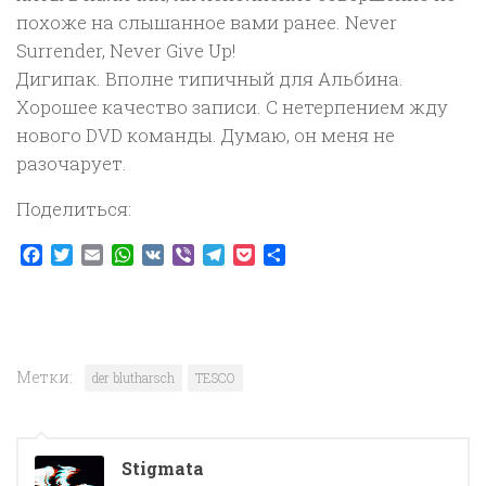
похоже на слышанное вами ранее. Never
Surrender, Never Give Up!
Дигипак. Вполне типичный для Альбина.
Хорошее качество записи. С нетерпением жду
нового DVD команды. Думаю, он меня не
разочарует.
Поделиться:
Facebook
Twitter
Email
WhatsApp
VK
Viber
Telegram
Pocket
Отправить
Метки:
der blutharsch
TESCO
Stigmata