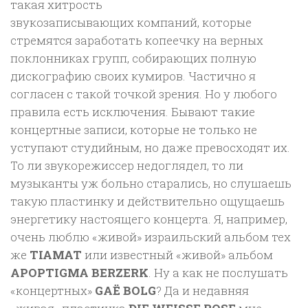
такая хитрость
звукозаписывающих компаний, которые
стремятся заработать копеечку на верных
поклонниках групп, собирающих полную
дискографию своих кумиров. Частично я
согласен с такой точкой зрения. Но у любого
правила есть исключения. Бывают такие
концертные записи, которые не только не
уступают студийным, но даже превосходят их.
То ли звукорежиссер недоглядел, то ли
музыканты уж больно старались, но слушаешь
такую пластинку и действительно ощущаешь
энергетику настоящего концерта. Я, например,
очень люблю «живой» израильский альбом тех
же
TIAMAT
или известный «живой» альбом
APOPTIGMA BERZERK
. Ну а как не послушать
«концертных»
GAЁ BOLG
? Да и недавняя