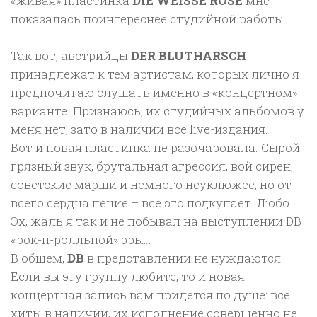
«живая» пластинка
DIE WEISSE ROSE
мне
показалась поинтереснее студийной работы…
Так вот, австрийцы
DER BLUTHARSCH
принадлежат к тем артистам, которых лично я
предпочитаю слушать именно в «концертном»
варианте. Признаюсь, их студийных альбомов у
меня нет, зато в наличии все live-издания.
Вот и новая пластинка не разочаровала. Сырой
грязный звук, брутальная агрессия, вой сирен,
советские марши и немного неуклюжее, но от
всего сердца пение – все это подкупает. Любо.
Эх, жаль я так и не побывал на выступлении DB
«рок-н-ролльной» эры…
В общем,
DB
в представлении не нуждаются.
Если вы эту группу любите, то и новая
концертная запись вам придется по душе: все
хиты в наличии, их исполнение совершенно не