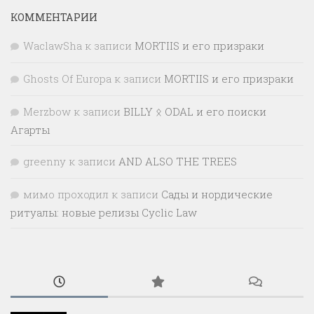
КОММЕНТАРИИ
WaclawSha
к записи
MORTIIS и его призраки
Ghosts Of Europa
к записи
MORTIIS и его призраки
Merzbow
к записи
BILLY ᛟ ODAL и его поиски
Агарты
greenny
к записи
AND ALSO THE TREES
мимо проходил
к записи
Сады и нордические
ритуалы: новые релизы Cyclic Law