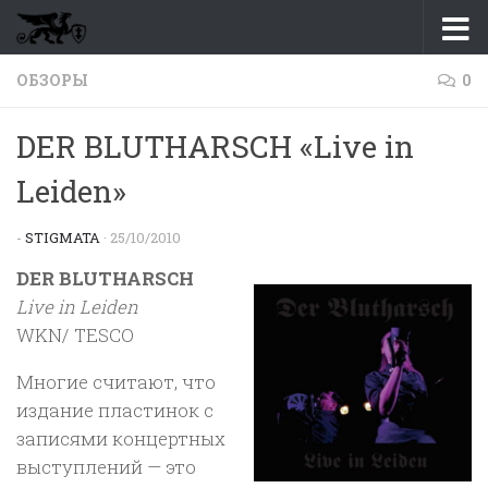
Перейти к содержимому
ОБЗОРЫ
0
DER BLUTHARSCH «Live in
Leiden»
-
STIGMATA
·
25/10/2010
DER BLUTHARSCH
Live in Leiden
WKN/ TESCO
Многие считают, что
издание пластинок с
записями концертных
выступлений — это