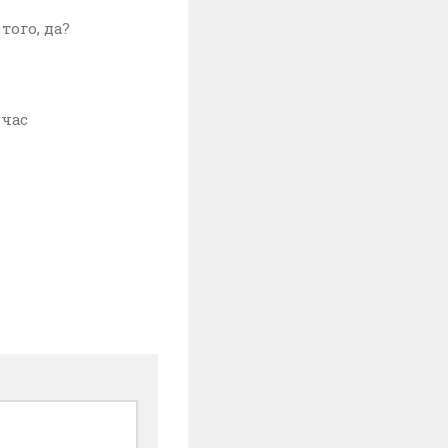
 того, да?
йчас