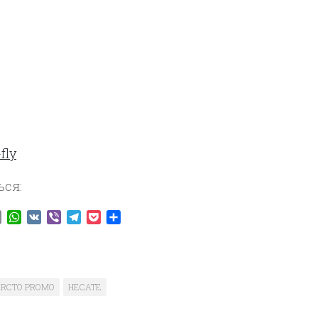
ься:
ook
tter
Email
WhatsApp
VK
Viber
Telegram
Pocket
Отправить
RCTO PROMO
HECATE