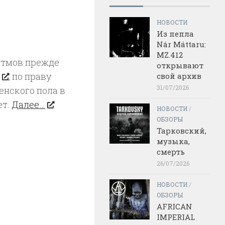
НОВОСТИ
Из пепла
Nár Máttaru:
MZ.412
итмов прежде
открывают
, по праву
свой архив
31/07/2026
нского пола в
ет.
Далее…
НОВОСТИ
/
ОБЗОРЫ
Тарковский,
музыка,
смерть
26/07/2026
НОВОСТИ
/
ОБЗОРЫ
AFRICAN
IMPERIAL