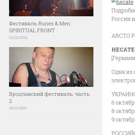
Подробн
России и
Фестиваль Runes & Men :
SPIRITUAL FRONT
ARCTO P
12/12/2012
HECATE
[Германия
Одна из
электро
Вроцлавский фестиваль, часть
УКРАИНС
2
6 октября
28/11/2011
8 октябр
9 октябр
РОССИЙС