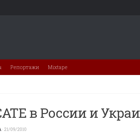
ы
Репортажи
Mixtape
ATE в России и Укра
A
·
21/09/2010