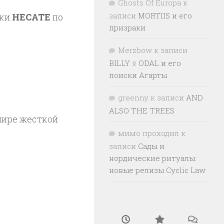
Ghosts Of Europa
к
записи
MORTIIS и его
ыки
HECATE
по
призраки
Merzbow
к записи
BILLY ᛟ ODAL и его
поиски Агарты
greenny
к записи
AND
ALSO THE TREES
мире жесткой
мимо проходил
к
записи
Сады и
нордические ритуалы:
новые релизы Cyclic Law