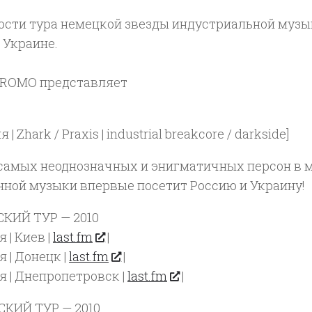
ости тура немецкой звезды индустриальной муз
 Украине.
ROMO представляет
 | Zhark / Praxis | industrial breakcore / darkside]
 самых неоднозначных и энигматичных персон в 
нной музыки впервые посетит Россию и Украину!
КИЙ ТУР — 2010
 | Киев |
last.fm
|
я | Донецк |
last.fm
|
я | Днепропетровск |
last.fm
|
КИЙ ТУР — 2010