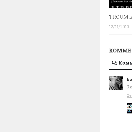
TROUM в
12/11/2010
КОММЕН
Ком
fi
Эх
От