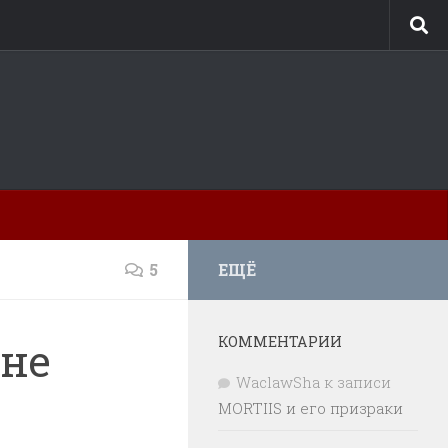
5
ЕЩЁ
КОММЕНТАРИИ
ине
WaclawSha
к записи
MORTIIS и его призраки