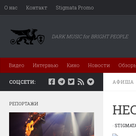
О нас
Контакт
Stigmata Promo
Перейти к содержимому
DARK MUSIC for BRIGHT PEOPLE
Видео
Интервью
Кино
Новости
Обзор
СОЦСЕТИ:
АФИША
РЕПОРТАЖИ
HEC
-
STIGMAT