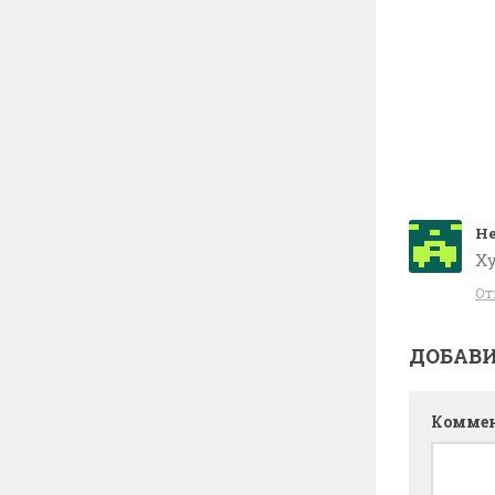
Hе
Ху
От
ДОБАВ
Комме