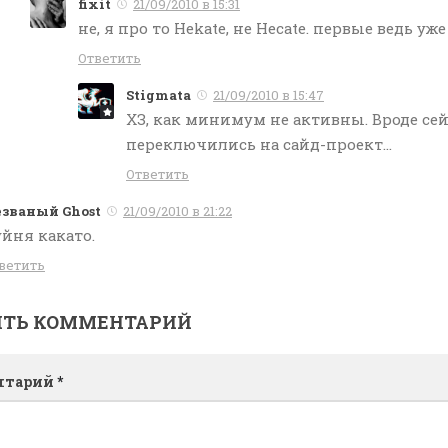
fixit
21/09/2010 в 15:31
не, я про то Hekate, не Hecate. первые ведь уже
Ответить
Stigmata
21/09/2010 в 15:47
ХЗ, как минимум не активны. Вроде се
переключились на сайд-проект…
Ответить
званый Ghost
21/09/2010 в 21:22
йня какато.
ветить
ИТЬ КОММЕНТАРИЙ
нтарий
*