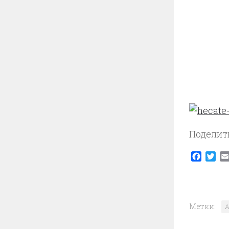
Поделит
Faceb
Twi
Метки:
A