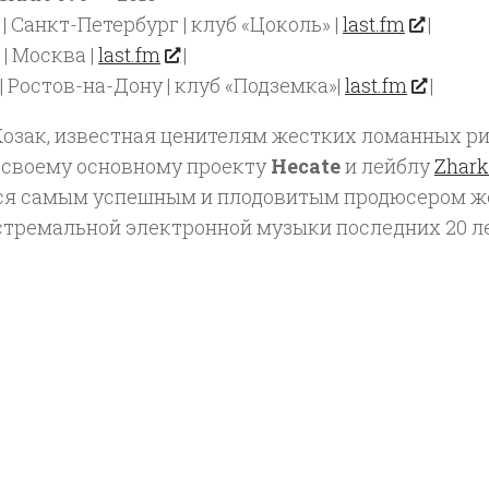
 | Санкт-Петербург | клуб «Цоколь» |
last.fm
|
 | Москва |
last.fm
|
| Ростов-на-Дону | клуб «Подземка»|
last.fm
|
Козак, известная ценителям жестких ломанных р
о своему основному проекту
Hecate
и лейблу
Zhark
ся самым успешным и плодовитым продюсером же
стремальной электронной музыки последних 20 л