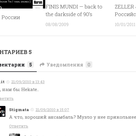
FINIS MUNDI — back to
ZELLER
the darkside of 90’s
Российс
 России
08/08/2009
10/01/2011
ТАРИЕВ 5
ментарии
5
Уведомления
0
xit
21/09/2010 в 13:43
, нам бы Hekate..
ветить
Stigmata
21/09/2010 в 15:07
А что, хороший ансамбаль? Музло у нее прикольнее
Ответить