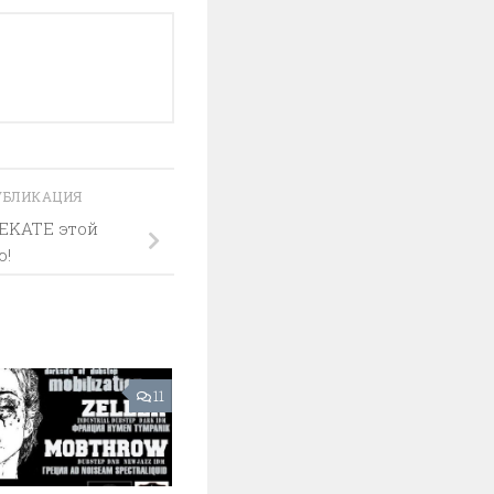
УБЛИКАЦИЯ
EKATE этой
ю!
11