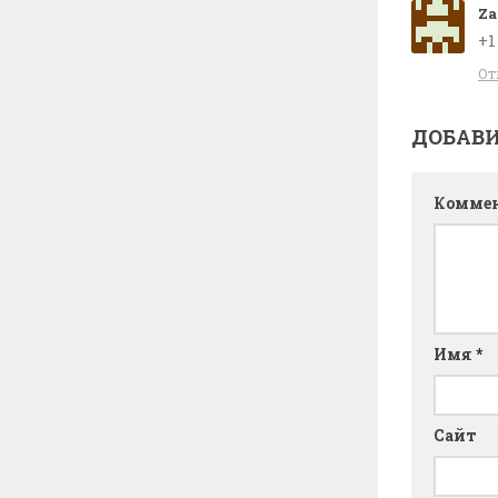
Za
+1
От
ДОБАВ
Комме
Имя
*
Сайт