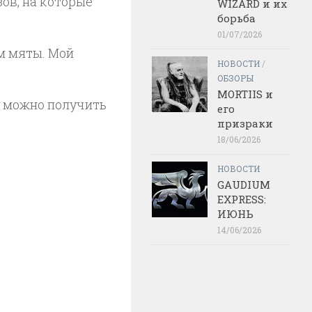
ов, на которые
WIZARD и их
борьба
01/07/2026
ом мяты. Мой
НОВОСТИ
/
ОБЗОРЫ
MORTIIS и
пу можно получить
его
призраки
18/06/2026
НОВОСТИ
GAUDIUM
EXPRESS:
ИЮНЬ
14/06/2026