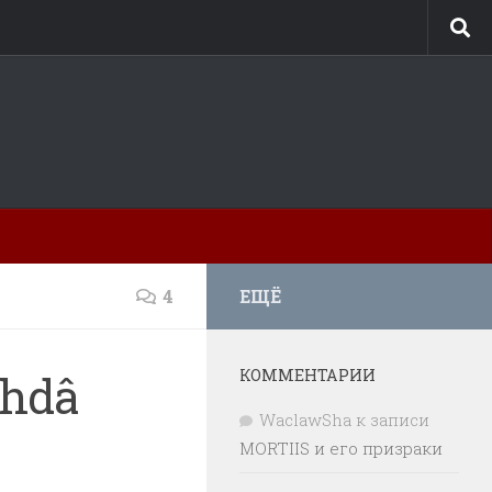
4
ЕЩЁ
КОММЕНТАРИИ
hdâ
WaclawSha
к записи
MORTIIS и его призраки