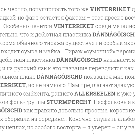
сь честно, популярность того же
VINTERRIKET
д
адкой, но факт остается фактом – этот проект во
н. Особенно ценится
VINTERRIKET
среди металис
тельно, что и дебютная пластинка
DÂNNÂGÔISCH
 кроме обычного тиража существует и особый экс
входит сумка и майка… Тираж «сумочной» версии 
, дебютная пластинка
DÂNNÂGÔISCHD
называетс
, и на русский язык это название переводится как 
альном плане
DÂNNÂGÔISCHD
показался мне пои
TERRIKET
, но не намного. Нам предлагают эдакую
личного эмбиента, раннего
ALLERSEELEN
и уже 
кой фолк-группы
STURMPERCHT
. Неофолковые 
ÔISCHD
как правило довольно простые, короткие 
х оборвали на середине… Конечно, слушать альбо
у неплох, но особого восторга – я уверен – он у ва