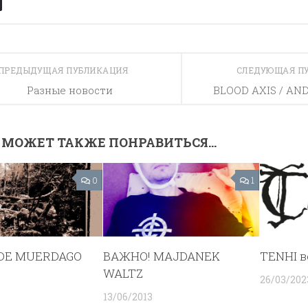
ПРЕДЫДУЩАЯ ПУБЛИКАЦИЯ
СЛЕДУЮЩАЯ П
Разные новости
BLOOD AXIS / AN
 МОЖЕТ ТАКЖЕ ПОНРАВИТЬСЯ...
0
1
DE MUERDAGO
ВАЖНО! MAJDANEK
TENHI 
WALTZ
26/03/202
13/06/2013