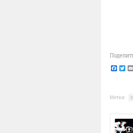
Поделит
Faceb
Twi
Метки:
D