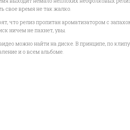
емя выходит немало неплохих неофолковых релиз
ь свое время не так жалко.
орят, что релиз пропитан ароматизатором с запах
ск ничем не пахнет, увы.
 видео можно найти на диске. В принципе, по кли
ление и о всем альбоме.