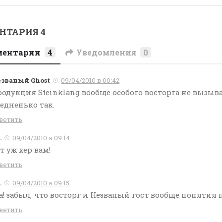
НТАРИЯ 4
ментарии
4
Уведомления
0
званый Ghost
09/04/2010 в 00:42
одукция Steinklang вообще особого восторга не вызыва
едненько так.
ветить
.
09/04/2010 в 09:14
т уж хер вам!
ветить
.
09/04/2010 в 09:15
а! забыл, что восторг и Незваный гост вообще понятия 
ветить