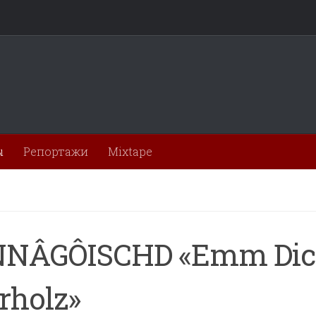
ы
Репортажи
Mixtape
NÂGÔISCHD «Emm Dic
rholz»