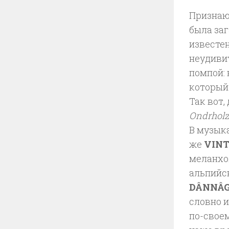
Признаю
была заг
известе
неудиви
помпой:
который 
Так вот
Ondrholz
В музык
же
VIN
меланхо
альпийс
DÂNNÂG
словно и
по-своем