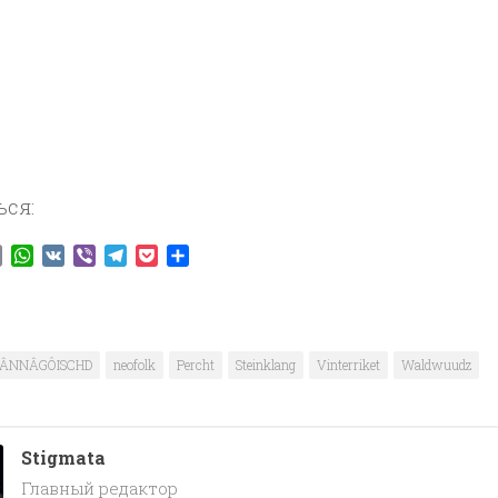
ься:
ook
tter
Email
WhatsApp
VK
Viber
Telegram
Pocket
Отправить
ÂNNÂGÔISCHD
neofolk
Percht
Steinklang
Vinterriket
Waldwuudz
Stigmata
Главный редактор