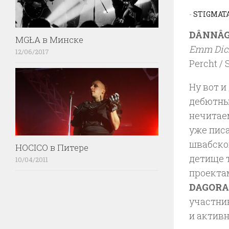
-
STIGMAT
DÂNNÂG
MGŁA в Минске
Emm Dic
12/06/2017
Percht / 
Ну вот и
дебютны
нечитае
уже пис
швабског
HOCICO в Питере
детище 
10/04/2011
проект
DAGOR
участни
и актив