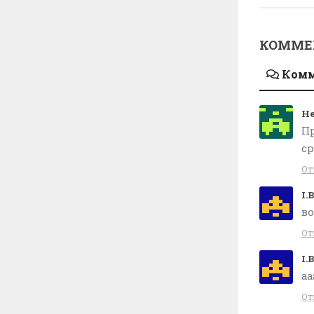
КОММЕ
Ком
Не
Пр
ср
От
I.B
во
От
I.B
аа
От