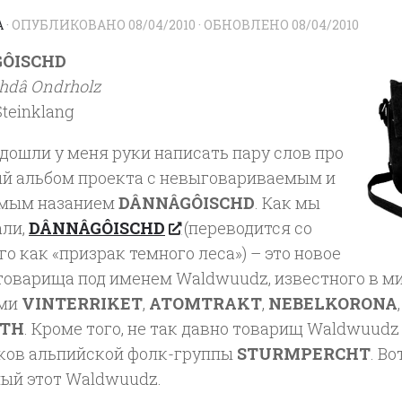
A
· ОПУБЛИКОВАНО
08/04/2010
· ОБНОВЛЕНО
08/04/2010
ÔISCHD
hdâ Ondrholz
Steinklang
 дошли у меня руки написать пару слов про
й альбом проекта c невыговариваемым и
мым назанием
DÂNNÂGÔISCHD
. Как мы
али,
DÂNNÂGÔISCHD
(переводится со
о как «призрак темного леса») – это новое
товарища под именем Waldwuudz, известного в м
ами
VINTERRIKET
,
ATOMTRAKT
,
NEBELKORONA
ATH
. Кроме того, не так давно товарищ Waldwuudz
ков альпийской фолк-группы
STURMPERCHT
. В
ный этот Waldwuudz.