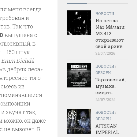
ля меня всегда
НОВОСТИ
стребован и
Из пепла
тов. Так что
Nár Máttaru:
MZ.412
D
выпущена с
открывают
клюзивный, в
свой архив
– 150 штук.
31/07/2026
я
Emm Dichdâ
НОВОСТИ
/
«в дебрях леса».
ОБЗОРЫ
нтереснее того
Тарковский,
 смесь из
музыка,
смерть
упоминавшейся
26/07/2026
композиции
и звучат так,
НОВОСТИ
/
ОБЗОРЫ
м можно, он даже
AFRICAN
с не вызовет. В
IMPERIAL