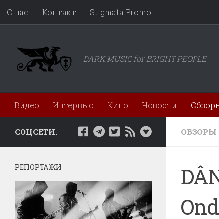
О нас
Контакт
Stigmata Promo
Перейти к содержимому
DARK MUSIC for BRIGHT PEOPLE
Видео
Интервью
Кино
Новости
Обзор
СОЦСЕТИ:
ОБЗОРЫ
РЕПОРТАЖИ
DÂN
Ond