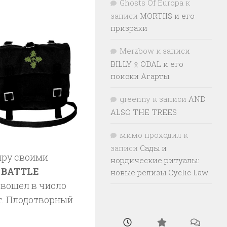
Ghosts Of Europa
к
записи
MORTIIS и его
призраки
Merzbow
к записи
BILLY ᛟ ODAL и его
поиски Агарты
greenny
к записи
AND
ALSO THE TREES
мимо проходил
к
записи
Сады и
иру своими
нордические ритуалы:
,
BATTLE
новые релизы Cyclic Law
 вошел в число
от. Плодотворный