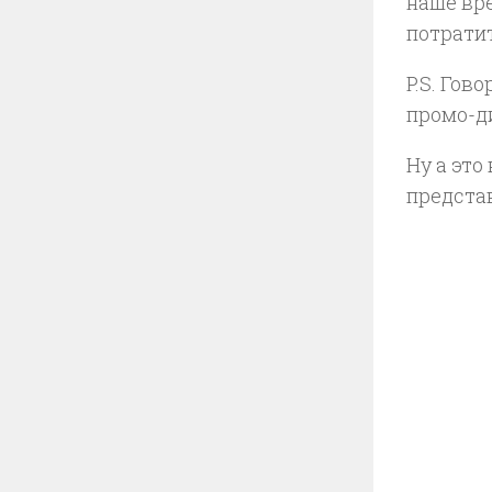
наше вр
потратит
P.S. Гов
промо-ди
Ну а это
представ