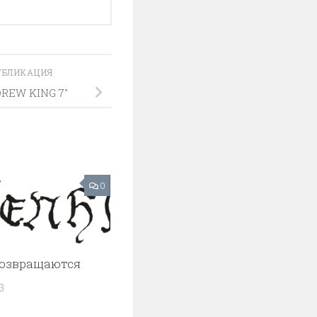
УБЛИКАЦИЯ
DREW KING 7″
0
возвращаются
3