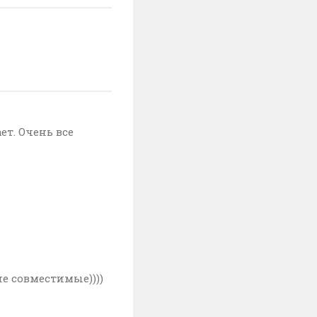
ет. Очень все
не совместимые))))