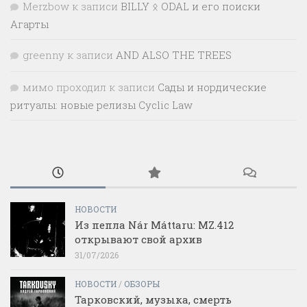
Merzbow
к записи
BILLY ᛟ ODAL и его поиски
Агарты
greenny
к записи
AND ALSO THE TREES
мимо проходил
к записи
Сады и нордические
ритуалы: новые релизы Cyclic Law
НОВОСТИ
Из пепла Nár Máttaru: MZ.412
открывают свой архив
31/07/2026
НОВОСТИ
/
ОБЗОРЫ
Тарковский, музыка, смерть