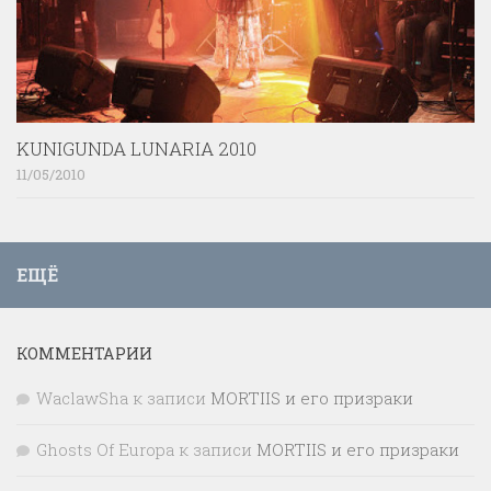
KUNIGUNDA LUNARIA 2010
11/05/2010
ЕЩЁ
КОММЕНТАРИИ
WaclawSha
к записи
MORTIIS и его призраки
Ghosts Of Europa
к записи
MORTIIS и его призраки