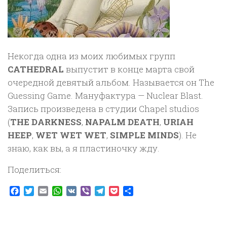
Некогда одна из моих любимых групп
CATHEDRAL
выпустит в конце марта свой
очередной девятый альбом. Называется он The
Guessing Game. Мануфактура — Nuclear Blast.
Запись произведена в студии Chapel studios
(
THE DARKNESS
,
NAPALM DEATH
,
URIAH
HEEP
,
WET WET WET
,
SIMPLE MINDS
). Не
знаю, как вы, а я пластиночку жду.
Поделиться:
Facebook
Twitter
Email
WhatsApp
VK
Viber
Telegram
Pocket
Отправить