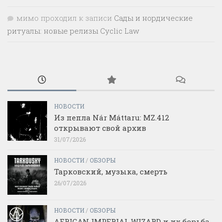
мимо проходил
к записи
Сады и нордические
ритуалы: новые релизы Cyclic Law
НОВОСТИ
Из пепла Nár Máttaru: MZ.412
открывают свой архив
31/07/2026
НОВОСТИ
/
ОБЗОРЫ
Тарковский, музыка, смерть
26/07/2026
НОВОСТИ
/
ОБЗОРЫ
AFRICAN IMPERIAL WIZARD и их борьба