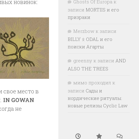
ивых новинок:
Ghosts Of Europa
к
записи
MORTIIS и его
призраки
Merzbow
к записи
BILLY ᛟ ODAL и его
поиски Агарты
greenny
к записи
AND
ALSO THE TREES
мимо проходил
к
 свое место в
записи
Сады и
нордические ритуалы:
.
IN GOWAN
новые релизы Cyclic Law
когда не