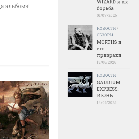
WIZARD и их
да альбома!
борьба
01/07/2026
НОВОСТИ
/
ОБЗОРЫ
MORTIIS и
его
призраки
18/06/2026
НОВОСТИ
GAUDIUM
EXPRESS:
ИЮНЬ
14/06/2026