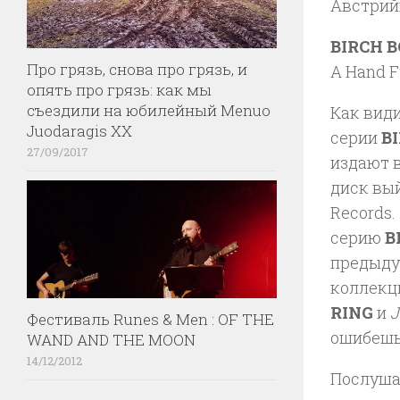
Австрий
BIRCH B
Про грязь, снова про грязь, и
A Hand Fu
опять про грязь: как мы
съездили на юбилейный Menuo
Как види
Juodaragis XX
серии
B
27/09/2017
издают 
диск вый
Records.
серию
B
предыдущ
коллекц
RING
и
J
Фестиваль Runes & Men : OF THE
ошибешь
WAND AND THE MOON
14/12/2012
Послуша