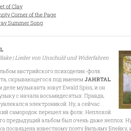
et of Clay
pty Corner of the Page
ray Summer Song
L
Blake | Lieder von Unschuld und Widerfahren
альбом австрийского психоделик-фолк
та, скрывающегося под именем
JAHRTAL
.
 деле музыканта зовут Ewald Spiss, и он
узыку с начала восьмидесятых. Правда,
 увлекался электроникой. Ну, а сейчас
кий самородок перешел на фолк. Неплохой
го предыдущий альбом был очень даже неплох. Ну
а посвящена известному поэту Вильяму Блейку, и