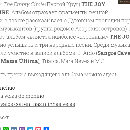
и
The Empty Circle
(Пустой Круг)
THE JOY
URE
. Альбом отражает фрагменты вечной
и, а также рассказывает о Духовном наследии по
музыкантов (группа родом с Азорских островов).
тот альбом является наиболее «песенным»
THE JO
но услышать и три народные песни
.
Среди
музыка
и участие в записи альбома: B. Ardo (
Sangre Cav
(
Massa Última
), Triarca, Mara Neves и M.J.
ть треки с выходящего альбома можно здесь:
nchao
s veias do menino
valos correm nas minhas veias
ься:
ook
tter
Email
WhatsApp
VK
Viber
Telegram
Pocket
Отправить