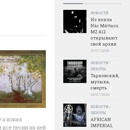
НОВОСТИ
Из пепла
Nár Máttaru:
MZ.412
открывают
свой архив
31/07/2026
НОВОСТИ
/
ОБЗОРЫ
Тарковский,
музыка,
смерть
26/07/2026
НОВОСТИ
/
ОБЗОРЫ
 а новая
AFRICAN
IMPERIAL
 все песни на ней