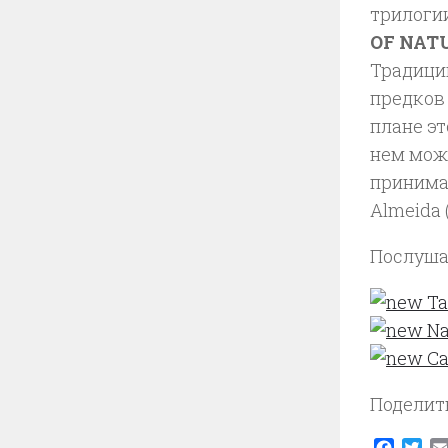
трилоги
OF NAT
Традици
предков 
плане э
нем мож
принимал
Almeida 
Послуша
Ta
Na
Ca
Поделит
Faceb
Twi