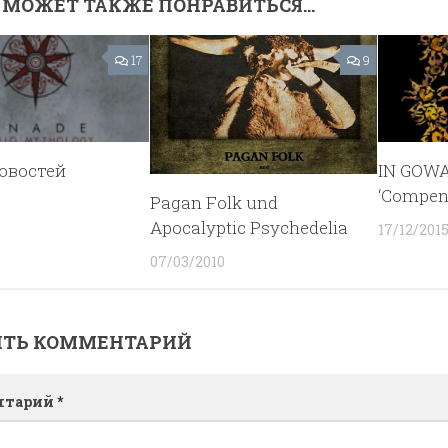
 МОЖЕТ ТАКЖЕ ПОНРАВИТЬСЯ...
17
9
овостей
IN GOW
‘Compen
Pagan Folk und
Apocalyptic Psychedelia
17/12/201
07/03/2010
ИТЬ КОММЕНТАРИЙ
нтарий
*