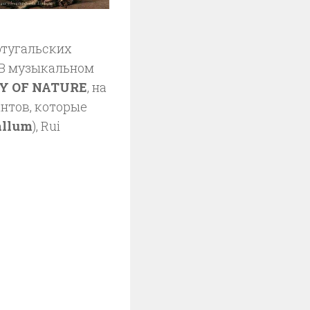
ртугальских
 В музыкальном
Y OF NATURE
, на
нтов, которые
allum
), Rui