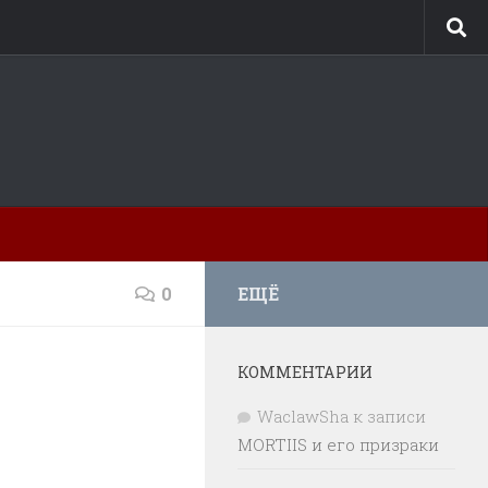
0
ЕЩЁ
КОММЕНТАРИИ
WaclawSha
к записи
MORTIIS и его призраки