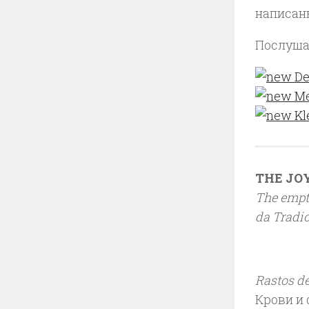
написаны
Послуша
De
Me
Kl
THE JO
The empty
da Tradi
Rastos d
Крови и