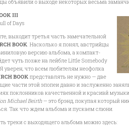
цы объявили о выходе некоторых весьма заманч
OOK III
ll of Days
те, выходит третья часть замечательной
IRCH BOOK
. Насколько я понял, австрийцы
виниловую версию альбома, а компакт-
дет чуть позже на лейбле Little Somebody
 Я уверен, что всем любителям неофолка
IRCH BOOK
представлять не нужно — две
ие части этой эпопеи давно и заслуженно заняли
иях поклонников качественной и красивй музыки
on Michael Beirth
— это брэнд, покупая который ни
ся. Так что ждем альбома и пускаем слюни.
ть треки с выходящего альбома можно здесь: