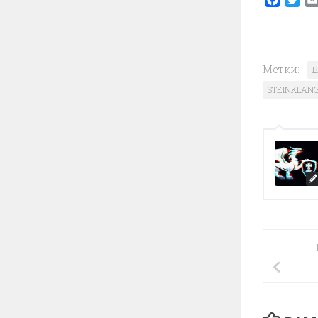
Метки:
B
STEINKLANG