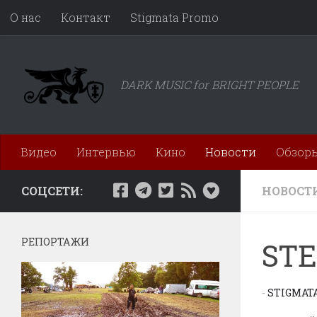
О нас
Контакт
Stigmata Promo
Перейти к содержимому
DARK MUSIC for BRIGHT PEOPLE
Видео
Интервью
Кино
Новости
Обзор
СОЦСЕТИ:
НОВОСТ
РЕПОРТАЖИ
STE
-
STIGMAT