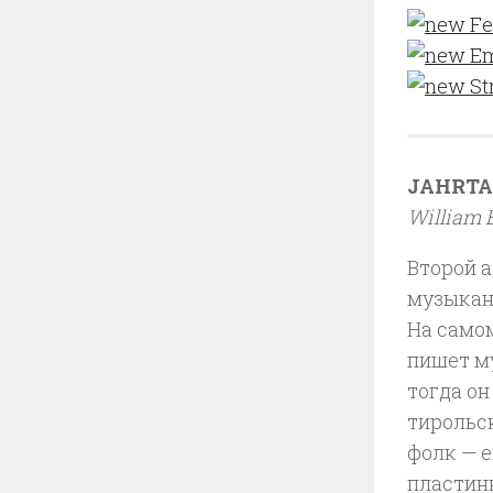
Fe
Em
St
JAHRTA
William 
Второй 
музыкан
На самом
пишет м
тогда он
тирольс
фолк — е
пластинк