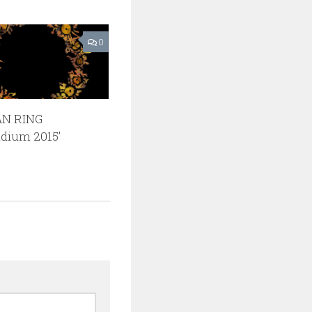
0
AN RING
dium 2015’
5