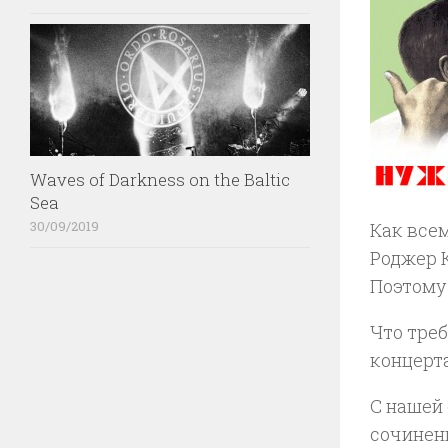
Waves of Darkness on the Baltic
Sea
30/09/2019
Как всем
Роджер К
Поэтому
Что треб
концерта
С нашей
сочинен