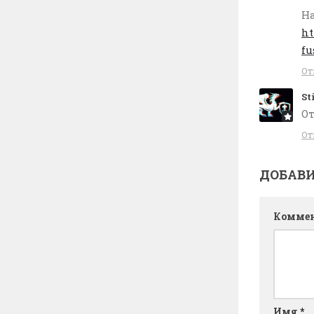
На
ht
fu
От
St
От
От
ДОБАВ
Комме
Имя
*