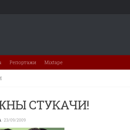
ы
Репортажи
Mixtape
И
ЖНЫ СТУКАЧИ!
A
·
23/09/2009