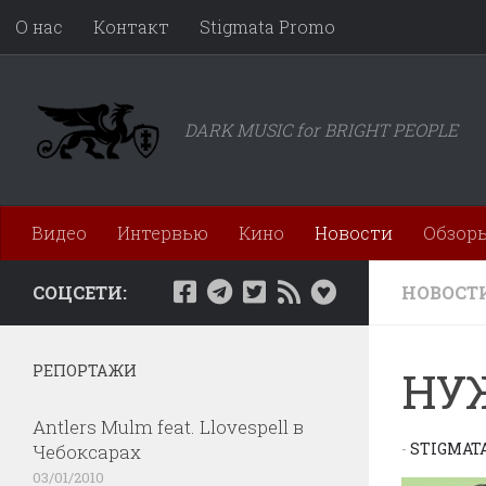
О нас
Контакт
Stigmata Promo
Перейти к содержимому
DARK MUSIC for BRIGHT PEOPLE
Видео
Интервью
Кино
Новости
Обзор
СОЦСЕТИ:
НОВОСТ
РЕПОРТАЖИ
НУ
Antlers Mulm feat. Llovespell в
-
STIGMAT
Чебоксарах
03/01/2010