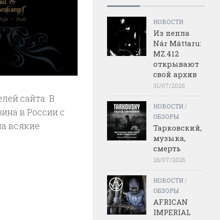
НОВОСТИ
Из пепла
Nár Máttaru:
MZ.412
открывают
свой архив
31/07/2026
лей сайта. В
НОВОСТИ
/
ина в России с
ОБЗОРЫ
на всякие
Тарковский,
музыка,
смерть
26/07/2026
НОВОСТИ
/
ОБЗОРЫ
AFRICAN
IMPERIAL