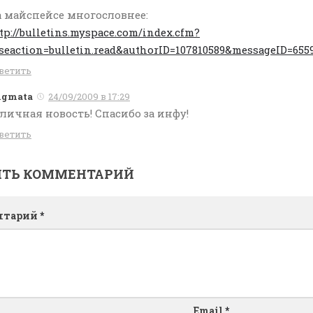
 майспейсе многословнее:
tp://bulletins.myspace.com/index.cfm?
seaction=bulletin.read&authorID=107810589&messageID=655
ветить
igmata
24/09/2009 в 17:29
личная новость! Спасибо за инфу!
ветить
ИТЬ КОММЕНТАРИЙ
нтарий
*
Email
*