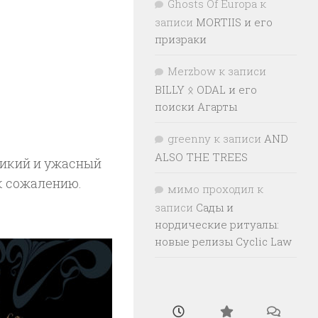
Ghosts Of Europa
к
записи
MORTIIS и его
призраки
Merzbow
к записи
BILLY ᛟ ODAL и его
поиски Агарты
greenny
к записи
AND
ALSO THE TREES
ликий и ужасный
к сожалению.
мимо проходил
к
записи
Сады и
нордические ритуалы:
новые релизы Cyclic Law