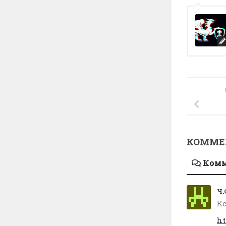
КОММЕ
Ком
Ч.
Кс
ht