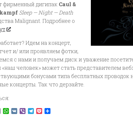
т фирменный дигипак
Caul &
nkampf
Sleep — Night — Death
ства Malignant. Подробнее о
ут
.
работает? Идем на концерт,
тчет и/ или проявляем фотки,
мся с нами и получаем диск и уважение посетите
 «наш человек» может стать представителем вебз
ствующими бонусами типа бесплатных проводок 
ые концерты. Так что дерзайте.
ься:
ook
tter
Email
WhatsApp
VK
Viber
Telegram
Pocket
Отправить