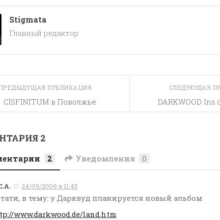
Stigmata
Главный редактор
ПРЕДЫДУЩАЯ ПУБЛИКАЦИЯ
СЛЕДУЮЩАЯ П
CISFINITUM в Поволжье
DARKWOOD Ins d
НТАРИЯ 2
ментарии
2
Уведомления
0
С.А.
24/09/2009 в 11:45
тати, в тему: у Дарквуд планируется новый альбом
tp://www.darkwood.de/land.htm