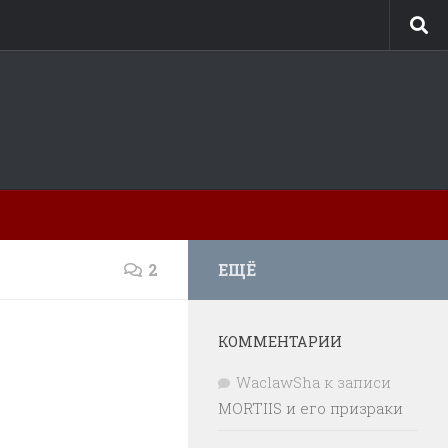
2
ЕЩЁ
КОММЕНТАРИИ
WaclawSha
к записи
MORTIIS и его призраки