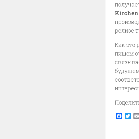
получае
Kirche
производ
релизе
т
Как это 
пишем о
связывае
будущем
соответ
интересн
Поделит
Faceb
Twi