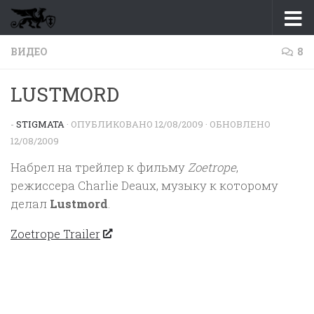
Перейти к содержимому
ВИДЕО
8
LUSTMORD
-
STIGMATA
· ОПУБЛИКОВАНО
12/08/2009
· ОБНОВЛЕНО
12/08/2009
Набрел на трейлер к фильму
Zoetrope
,
режиссера Charlie Deaux, музыку к которому
делал
Lustmord
.
Zoetrope Trailer