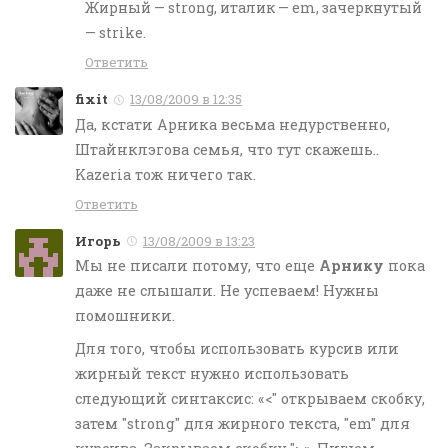
Жирный — strong, италик — em, зачеркнутый
— strike.
Ответить
fixit
13/08/2009 в 12:35
Да, кстати Арника весьма недурственно,
Штайнклэгова семья, что тут скажешь..
Kazeria тож ничего так.
Ответить
Игорь
13/08/2009 в 13:23
Мы не писали потому, что еще
Арнику
пока
даже не слышали. Не успеваем! Нужны
помошники.
Для того, чтобы использовать курсив или
жирный текст нужно использовать
следующий синтаксис: «<" открываем скобку,
затем "strong" для жирного текста, "em" для