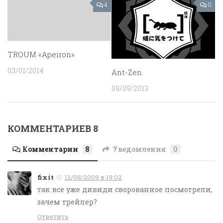
4
0
TROUM «Apeiron»
03/01/2014
Ant-Zen
09/09/2013
КОММЕНТАРИЕВ 8
Комментарии
8
Уведомления
0
fixit
12/08/2009 в 19:02
так все уже дивиди сворованное посмотрели,
зачем трейлер?
Ответить