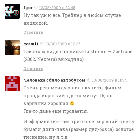
Igor
12/08/2009 в 22:45
Ну так уж и все. Трейлер в любом случае
неплохой.
Ответить
cosmit
13/08/2009 в 10:35
Так это ж видео на диске Lustmord — Zoetrope
(2002, Nextera) выходило)
Ответить
Человека сбило автобусом
13/08/2009 в 11:54
Очень рекомендую диск купить, фильм
правда короткий где-то минут 15, но
картинка хорошая
Где-то даже еще продается.
И оформление там приятное: хороший цвет у
бумаги диги-пака (размер двд-бокса), золотое
тиснение, ну и т.д.