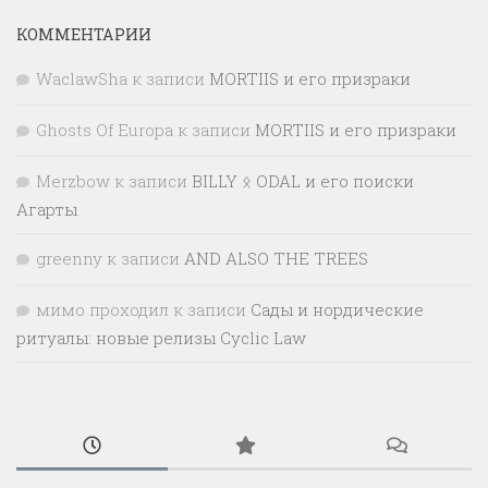
КОММЕНТАРИИ
WaclawSha
к записи
MORTIIS и его призраки
Ghosts Of Europa
к записи
MORTIIS и его призраки
Merzbow
к записи
BILLY ᛟ ODAL и его поиски
Агарты
greenny
к записи
AND ALSO THE TREES
мимо проходил
к записи
Сады и нордические
ритуалы: новые релизы Cyclic Law