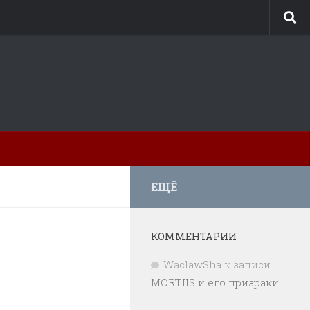
ЕЩЁ
КОММЕНТАРИИ
WaclawSha
к записи
MORTIIS и его призраки