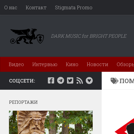
О нас
Контакт
Stigmata Promo
Перейти к содержимому
DARK MUSIC for BRIGHT PEOPLE
Видео
Интервью
Кино
Новости
Обзор
ПОМ
СОЦСЕТИ:
РЕПОРТАЖИ