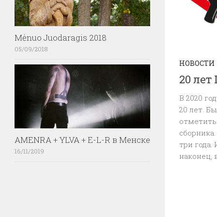
Mėnuo Juodaragis 2018
05/09/2018
НОВОСТИ
20 лет
В 2020 го
20 лет. 
отметить
сборника.
AMENRA + YLVA + E-L-R в Менске
три года.
16/11/2019
наконец, 