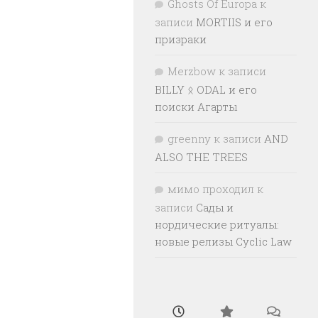
Ghosts Of Europa
к
записи
MORTIIS и его
призраки
Merzbow
к записи
BILLY ᛟ ODAL и его
поиски Агарты
greenny
к записи
AND
ALSO THE TREES
мимо проходил
к
записи
Сады и
нордические ритуалы:
новые релизы Cyclic Law