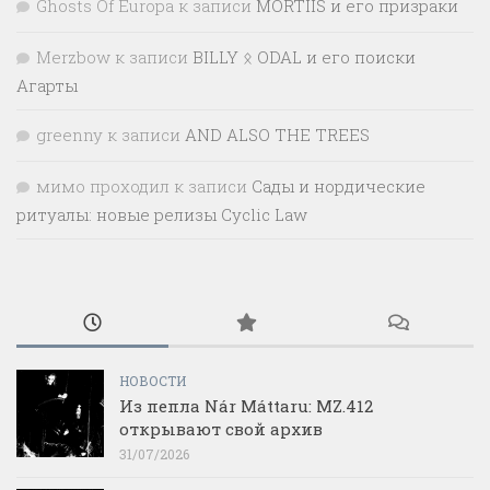
Ghosts Of Europa
к записи
MORTIIS и его призраки
Merzbow
к записи
BILLY ᛟ ODAL и его поиски
Агарты
greenny
к записи
AND ALSO THE TREES
мимо проходил
к записи
Сады и нордические
ритуалы: новые релизы Cyclic Law
НОВОСТИ
Из пепла Nár Máttaru: MZ.412
открывают свой архив
31/07/2026