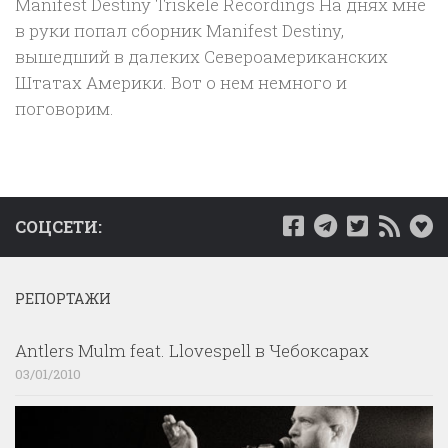
Manifest Destiny Triskele Recordings На днях мне
в руки попал сборник Manifest Destiny,
вышедший в далеких Североамериканских
Штатах Америки. Вот о нем немного и
поговорим.
СОЦСЕТИ:
РЕПОРТАЖИ
Antlers Mulm feat. Llovespell в Чебоксарах
03/01/2010