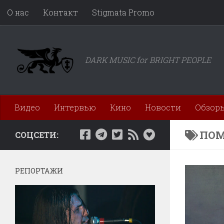
О нас
Контакт
Stigmata Promo
Перейти к содержимому
DARK MUSIC for BRIGHT PEOPLE
Видео
Интервью
Кино
Новости
Обзор
ПОМ
СОЦСЕТИ:
РЕПОРТАЖИ