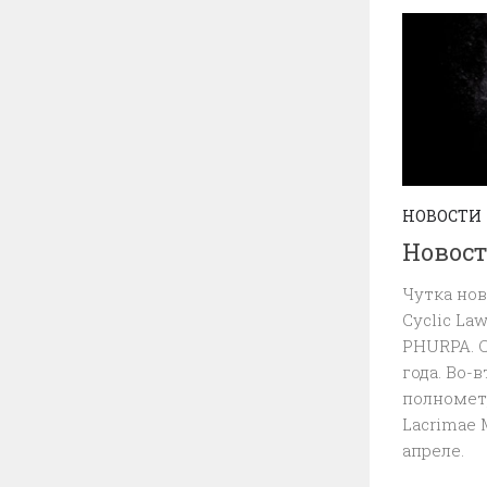
НОВОСТИ
Новост
Чутка нов
Cyclic La
PHURPA. C
года. Во-
полномет
Lacrimae 
апреле.