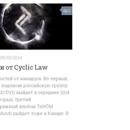
0
05/02/2014
и от Cyclic Law
остей от канадцев. Во-первых,
w подписал российскую группу
D/DVD выйдет в середине 2014
вторых, третий
ражный альбом TeHÔM
Mundi выйдет тоже в Канаде. В