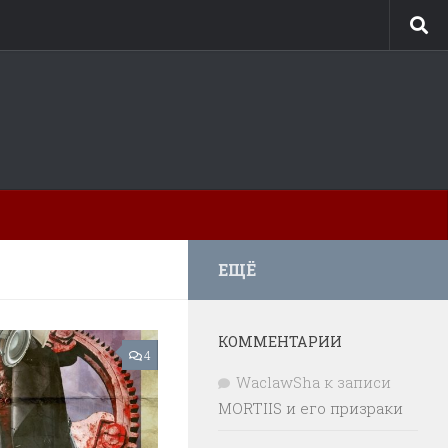
ЕЩЁ
КОММЕНТАРИИ
4
WaclawSha
к записи
MORTIIS и его призраки