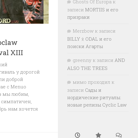
Ghosts Of Europa
к
записи
MORTIIS и его
призраки
Merzbow
к записи
4
BILLY ᛟ ODAL и его
oclaw
поиски Агарты
val XIII
greenny
к записи
AND
кий
ALSO THE TREES
иваль у дорогой
ли доброй
мимо проходил
к
чае с Menuo
записи
Сады и
ав мы любим,
нордические ритуалы:
 симпатичен,
новые релизы Cyclic Law
рь нам хочется