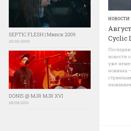
НОВОСТИ
Август
SEPTIC FLESH | Минск 2009
Cyclic
20/06/2009
Последний
новости о
уже немец
новинка 
странным
названием
DONIS @ MJR MJR XVI
28/08/2013