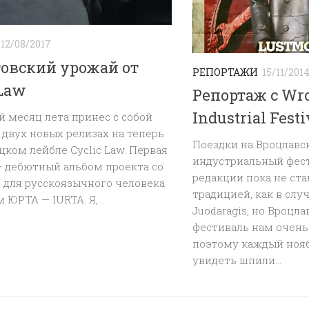
12/08/2017
овский урожай от
РЕПОРТАЖИ
15/11/201
 Law
Репортаж с Wr
Industrial Festi
 месяц лета принес с собой
 двух новых релизах на теперь
Поездки на Вроцлавс
ком лейбле Cyclic Law. Первая
индустриальный фест
— дебютный альбом проекта со
редакции пока не ста
 для русскоязычного человека
традицией, как в слу
 ЮРТА — IURTA. Я,...
Juodaragis, но Вроцл
фестиваль нам очень
поэтому каждый нояб
увидеть шпили...