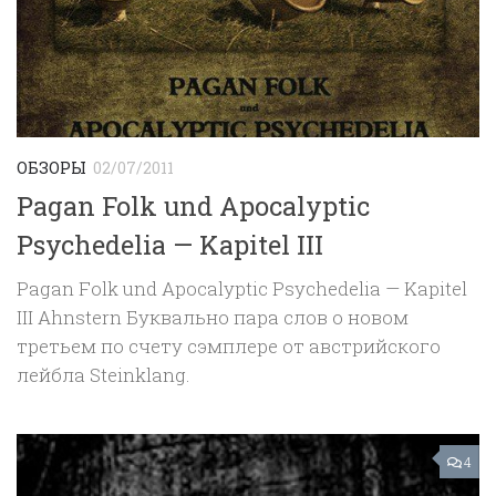
ОБЗОРЫ
02/07/2011
Pagan Folk und Apocalyptic
Psychedelia — Kapitel III
Pagan Folk und Apocalyptic Psychedelia — Kapitel
III Ahnstern Буквально пара слов о новом
третьем по счету сэмплере от австрийского
лейбла Steinklang.
4