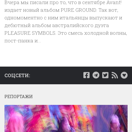
Вчера мы писали про то, что в сентябре Avant!
издает новый альбом PURE GROUND. Так вот,
одномоментно с ним итальянцы выпускают и
дебютный альбом австралийского дуэта
PLEASURE SYMBOLS. Это смесь холодной волны,
пост-панка и...
СОЦСЕТИ:
РЕПОРТАЖИ