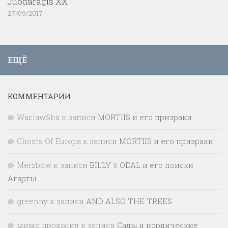
Juodaragis XX
27/09/2017
ЕЩЁ
КОММЕНТАРИИ
WaclawSha
к записи
MORTIIS и его призраки
Ghosts Of Europa
к записи
MORTIIS и его призраки
Merzbow
к записи
BILLY ᛟ ODAL и его поиски
Агарты
greenny
к записи
AND ALSO THE TREES
мимо проходил
к записи
Сады и нордические