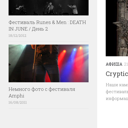
Фестиваль Runes & Men : DEATH
IN JUNE / День 2
18/12/2012
АФИША
21
Cryptic
Наши кам
Немного фото с фестиваля
фестиваль
Amphi
информац
16/08/2011