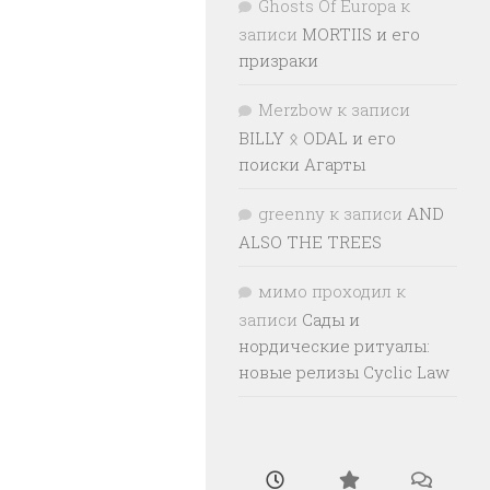
Ghosts Of Europa
к
записи
MORTIIS и его
призраки
Merzbow
к записи
BILLY ᛟ ODAL и его
поиски Агарты
greenny
к записи
AND
ALSO THE TREES
мимо проходил
к
записи
Сады и
нордические ритуалы:
новые релизы Cyclic Law