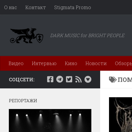
О нас
Контакт
Stigmata Promo
Перейти к содержимому
DARK MUSIC for BRIGHT PEOPLE
Видео
Интервью
Кино
Новости
Обзор
ПОМ
СОЦСЕТИ:
РЕПОРТАЖИ