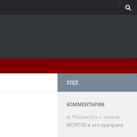
ЕЩЁ
КОММЕНТАРИИ
WaclawSha
к записи
MORTIIS и его призраки