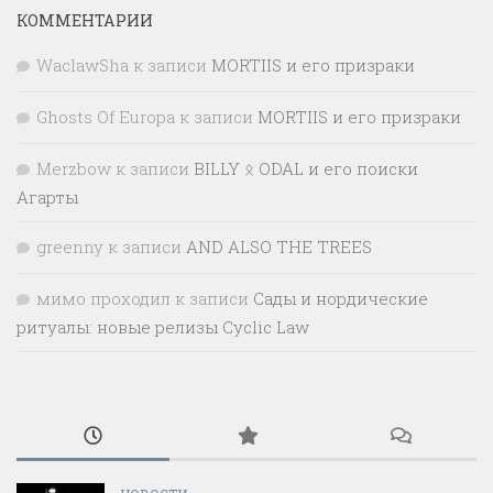
КОММЕНТАРИИ
WaclawSha
к записи
MORTIIS и его призраки
Ghosts Of Europa
к записи
MORTIIS и его призраки
Merzbow
к записи
BILLY ᛟ ODAL и его поиски
Агарты
greenny
к записи
AND ALSO THE TREES
мимо проходил
к записи
Сады и нордические
ритуалы: новые релизы Cyclic Law