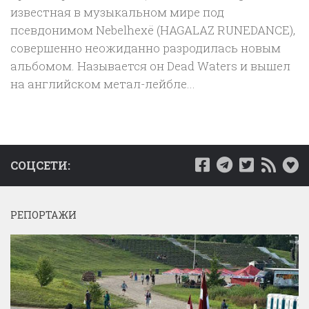
известная в музыкальном мире под
псевдонимом Nebelhexë (HAGALAZ RUNEDANCE),
совершенно неожиданно разродилась новым
альбомом. Называется он Dead Waters и вышел
на английском метал-лейбле...
СОЦСЕТИ:
РЕПОРТАЖИ