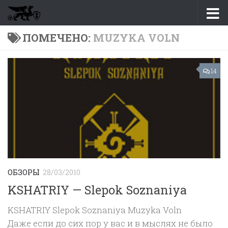
Перейти к содержимому
ПОМЕЧЕНО:
MUZYKA VOLN
14
ОБЗОРЫ
28/03/2010
KSHATRIY — Slepok Soznaniya
KSHATRIY Slepok Soznaniya Muzyka Voln
Даже если до сих пор у вас и в мыслях не было