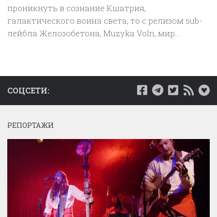
проникнуть в сознание Кшатрия,
галактического воина света, то с релизом sub-
лейбла Желозобетона, Muzyka Voln, мир...
СОЦСЕТИ:
РЕПОРТАЖИ