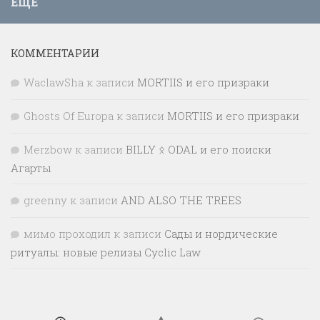
ЕЩЁ
КОММЕНТАРИИ
WaclawSha
к записи
MORTIIS и его призраки
Ghosts Of Europa
к записи
MORTIIS и его призраки
Merzbow
к записи
BILLY ᛟ ODAL и его поиски
Агарты
greenny
к записи
AND ALSO THE TREES
мимо проходил
к записи
Сады и нордические
ритуалы: новые релизы Cyclic Law