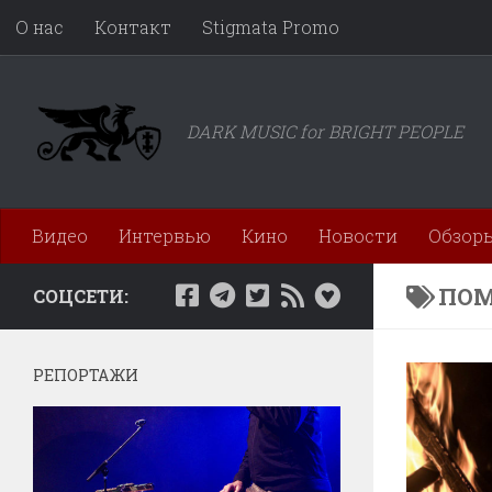
О нас
Контакт
Stigmata Promo
Перейти к содержимому
DARK MUSIC for BRIGHT PEOPLE
Видео
Интервью
Кино
Новости
Обзор
ПОМ
СОЦСЕТИ:
РЕПОРТАЖИ