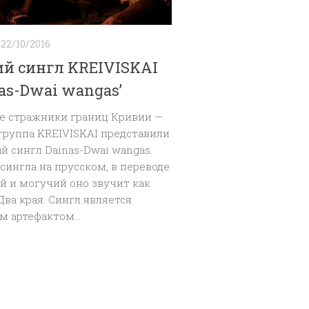
22/10/2016
й сингл KREIVISKAI
nas-Dwai wangas’
е стражники границ Кривии —
группа KREIVISKAI представили
й сингл Dainas-Dwai wangas.
сингла на прусском, в переводе
й и могучий оно звучит как
Два края. Сингл является
 артефактом...