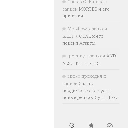
Ghosts Of Europa
к
записи
MORTIIS и его
призраки
Merzbow
к записи
BILLY ᛟ ODAL и его
поиски Агарты
greenny
к записи
AND
ALSO THE TREES
мимо проходил
к
записи
Сады и
нордические ритуалы:
новые релизы Cyclic Law