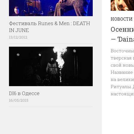
НОВОСТИ
Фестиваль Runes & Men : DEATH
Осенни
IN JUNE
13/12/2012
— ‘Dai
Восточны
тверская 
свой новы
Название 
на велики
Ритуалы. 
DI6 в Одессе
настоящим
16/05/2015