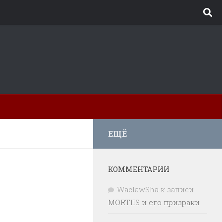
ЕЩЁ
КОММЕНТАРИИ
WaclawSha
к записи
MORTIIS и его призраки