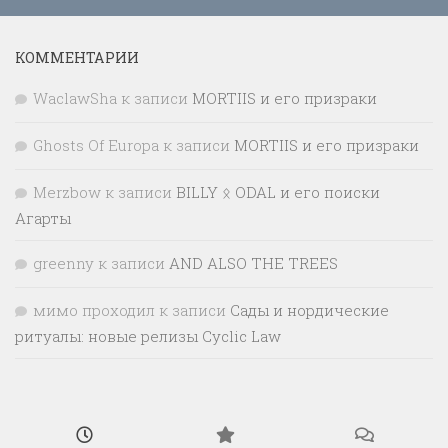
КОММЕНТАРИИ
WaclawSha
к записи
MORTIIS и его призраки
Ghosts Of Europa
к записи
MORTIIS и его призраки
Merzbow
к записи
BILLY ᛟ ODAL и его поиски
Агарты
greenny
к записи
AND ALSO THE TREES
мимо проходил
к записи
Сады и нордические
ритуалы: новые релизы Cyclic Law