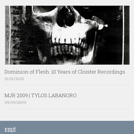
Dominion of Flesh: 10 Years of Cloister Recordings
16/01/2026
MJR 2009 | TYLOS LABANORO
09/09/2009
ЕЩЁ