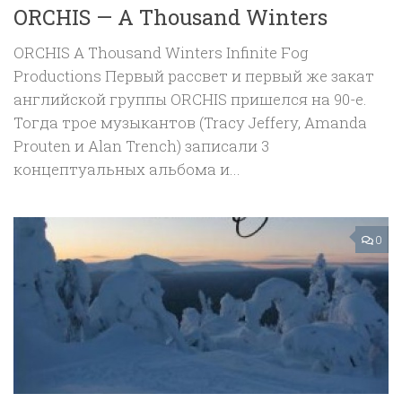
ORCHIS — A Thousand Winters
ORCHIS A Thousand Winters Infinite Fog
Productions Первый рассвет и первый же закат
английской группы ORCHIS пришелся на 90-е.
Тогда трое музыкантов (Tracy Jeffery, Amanda
Prouten и Alan Trench) записали 3
концептуальных альбома и...
0