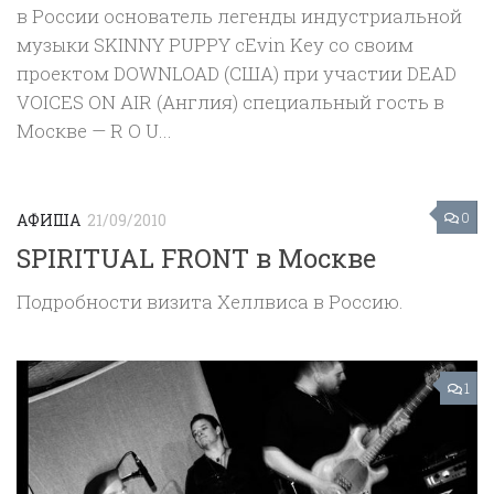
в России основатель легенды индустриальной
музыки SKINNY PUPPY cEvin Key со своим
проектом DOWNLOAD (США) при участии DEAD
VOICES ON AIR (Англия) специальный гость в
Москве — R O U...
0
АФИША
21/09/2010
SPIRITUAL FRONT в Москве
Подробности визита Хеллвиса в Россию.
1