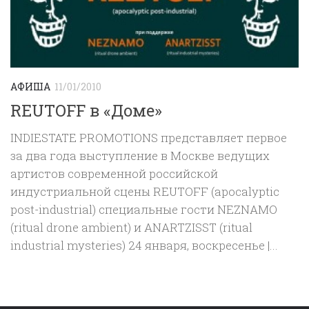
АФИША
11/01/2010
REUTOFF в «Доме»
INDIESTATE PROMOTIONS представляет первое
за два года выступление в Москве ведущих
артистов современной российской
индустриальной сцены REUTOFF (apocalyptic
post-industrial) специальные гости NEZNAMO
(ritual drone ambient) и ANARTZISST (ritual
industrial mysteries) 24 января, воскресенье |...