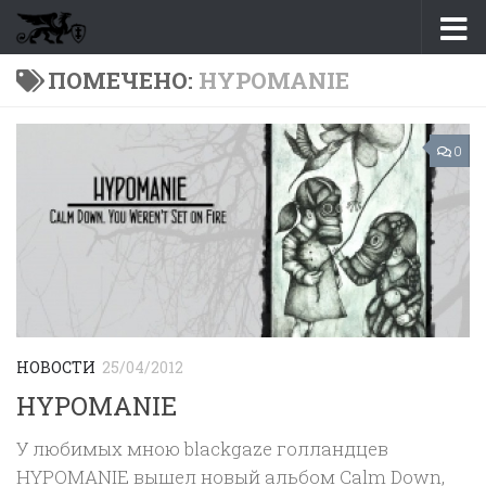
Перейти к содержимому
ПОМЕЧЕНО:
HYPOMANIE
0
НОВОСТИ
25/04/2012
HYPOMANIE
У любимых мною blackgaze голландцев
HYPOMANIE вышел новый альбом Calm Down,