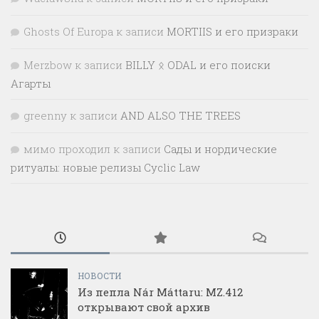
Ghosts Of Europa
к записи
MORTIIS и его призраки
Merzbow
к записи
BILLY ᛟ ODAL и его поиски
Агарты
greenny
к записи
AND ALSO THE TREES
мимо проходил
к записи
Сады и нордические
ритуалы: новые релизы Cyclic Law
НОВОСТИ
Из пепла Nár Máttaru: MZ.412
открывают свой архив