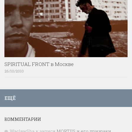
SPIRITUAL FRONT в Москве
26/10/2010
ЕЩЁ
КОММЕНТАРИИ
WaclawSha
к записи
MORTIIS и его призраки