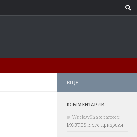
ЕЩЁ
КОММЕНТАРИИ
WaclawSha
к записи
MORTIIS и его призраки