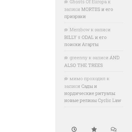
Ghosts Of Europa
к
записи
MORTIIS и его
призраки
Merzbow
к записи
BILLY ᛟ ODAL и его
поиски Агарты
greenny
к записи
AND
ALSO THE TREES
мимо проходил
к
записи
Сады и
нордические ритуалы:
новые релизы Cyclic Law