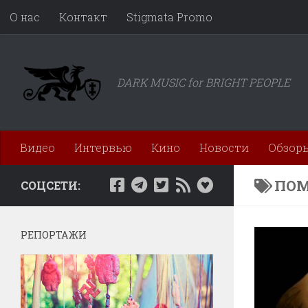
О нас
Контакт
Stigmata Promo
Перейти к содержимому
DARK MUSIC for BRIGHT PEOPLE
Видео
Интервью
Кино
Новости
Обзор
ПОМ
СОЦСЕТИ:
РЕПОРТАЖИ