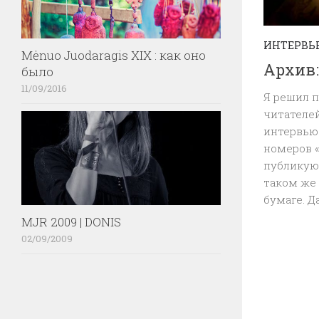
ИНТЕРВЬ
Mėnuo Juodaragis XIX : как оно
Архив:
было
11/09/2016
Я решил п
читателе
интервью
номеров 
публикуют
таком же 
бумаге. Д
MJR 2009 | DONIS
02/09/2009