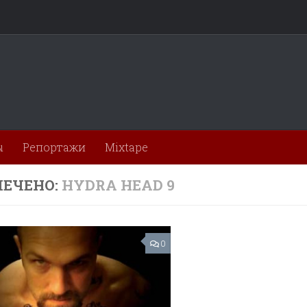
ы
Репортажи
Mixtape
ЕЧЕНО:
HYDRA HEAD 9
0