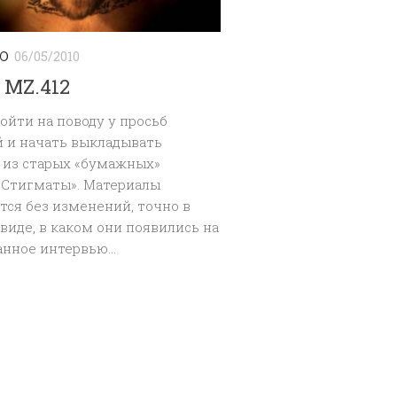
Ю
06/05/2010
 MZ.412
ойти на поводу у просьб
й и начать выкладывать
 из старых «бумажных»
«Стигматы». Материалы
ся без изменений, точно в
виде, в каком они появились на
анное интервью...