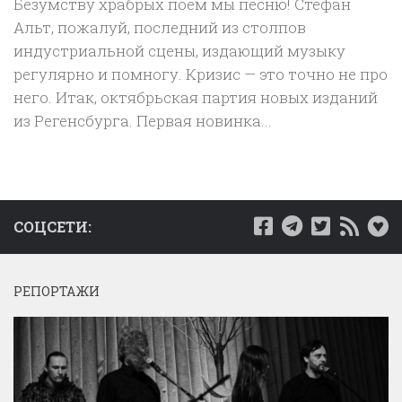
Безумству храбрых поем мы песню! Стефан
Альт, пожалуй, последний из столпов
индустриальной сцены, издающий музыку
регулярно и помногу. Кризис — это точно не про
него. Итак, октябрьская партия новых изданий
из Регенсбурга. Первая новинка...
СОЦСЕТИ:
РЕПОРТАЖИ