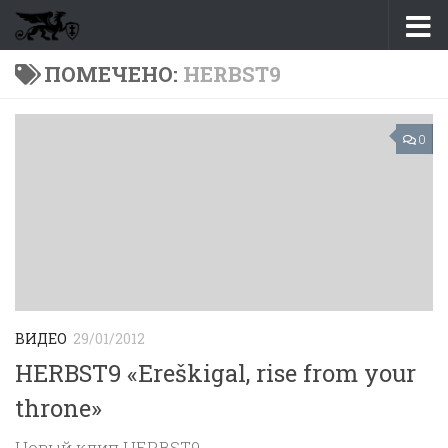
Перейти к содержимому
ПОМЕЧЕНО:
HERBST9
0
ВИДЕО
29/01/2012
HERBST9 «Ereškigal, rise from your
throne»
Новый клип HERBST9.