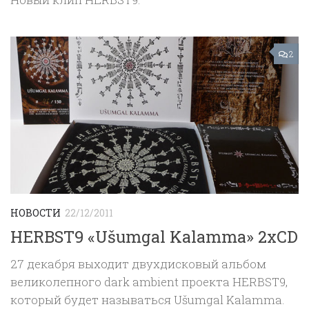
2
НОВОСТИ
22/12/2011
HERBST9 «Ušumgal Kalamma» 2xCD
27 декабря выходит двухдисковый альбом
великолепного dark ambient проекта HERBST9,
который будет называться Ušumgal Kalamma.