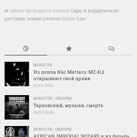
мимо проходил
к записи
Сады и нордические
ритуалы: новые релизы Cyclic Law
НОВОСТИ
Из пепла Nár Máttaru: MZ.412
открывают свой архив
31/07/2026
НОВОСТИ
/
ОБЗОРЫ
Тарковский, музыка, смерть
26/07/2026
НОВОСТИ
/
ОБЗОРЫ
AFRICAN IMPERIAL WIZARD и их борьба