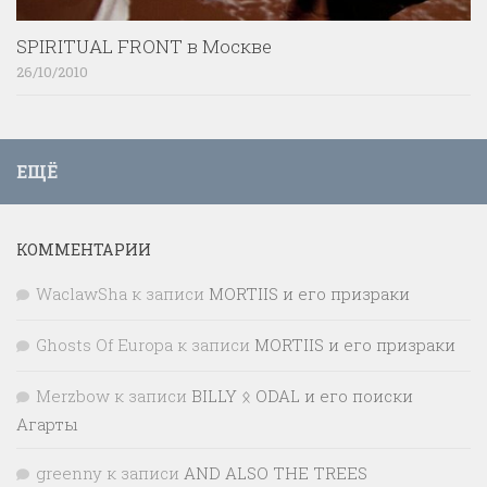
SPIRITUAL FRONT в Москве
26/10/2010
ЕЩЁ
КОММЕНТАРИИ
WaclawSha
к записи
MORTIIS и его призраки
Ghosts Of Europa
к записи
MORTIIS и его призраки
Merzbow
к записи
BILLY ᛟ ODAL и его поиски
Агарты
greenny
к записи
AND ALSO THE TREES