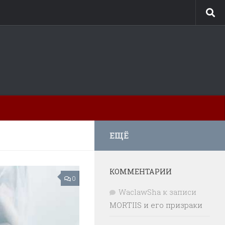
ЕЩЁ
КОММЕНТАРИИ
0
WaclawSha
к записи
MORTIIS и его призраки