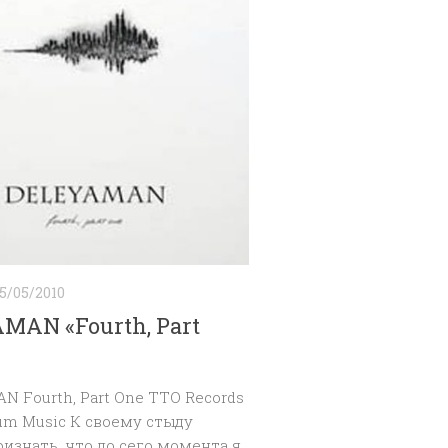
5/05/2010
MAN «Fourth, Part
 Fourth, Part One TTO Records
rium Music К своему стыду
изнать, что до сего момента я