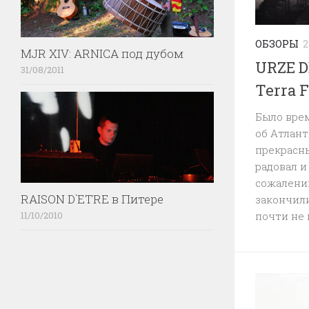
ОБЗОРЫ
2
MJR XIV: ARNICA под дубом
URZE D
31/08/2011
Terra F
Было врем
об Атлант
прекрасн
радовал и
сожалени
RAISON D`ETRE в Питере
закончил
почти не 
11/10/2010