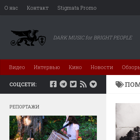
О нас
Контакт
Stigmata Promo
Перейти к содержимому
DARK MUSIC for BRIGHT PEOPLE
Видео
Интервью
Кино
Новости
Обзор
ПОМ
СОЦСЕТИ:
РЕПОРТАЖИ