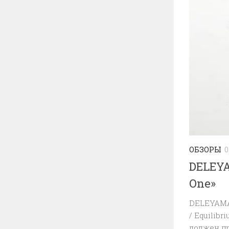
ОБЗОРЫ
0
DELEYA
One»
DELEYAMAN
/ Equilib
должен пр