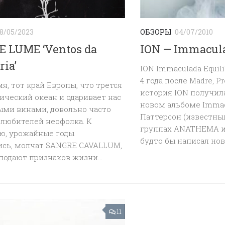
8/05/2023
ОБЗОРЫ
04/07/2010
E LUME ‘Ventos da
ION — Immacul
ria’
ION Immaculada Equil
4 года после Madre, P
я, тот край Европы, что трется
история ION получил
ический океан и одаривает нас
новом альбоме Immac
ыми винами, довольно часто
Паттерсон (известны
 любителей неофолка. К
группах ANATHEMA 
ю, урожайные годы
будто бы написал новы
ись, молчат SANGRE CAVALLUM,
подают признаков жизни...
11