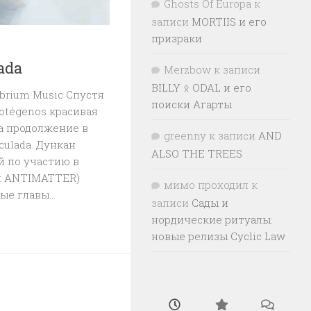
Ghosts Of Europa
к
записи
MORTIIS и его
призраки
ada
Merzbow
к записи
BILLY ᛟ ODAL и его
ibrium Music Спустя
поиски Агарты
rotégenos красивая
а продолжение в
greenny
к записи
AND
ulada. Дункан
ALSO THE TREES
й по участию в
и ANTIMATTER)
мимо проходил
к
е главы...
записи
Сады и
нордические ритуалы:
новые релизы Cyclic Law