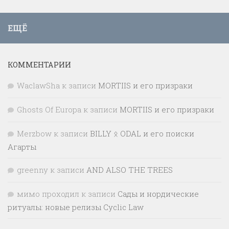
ЕЩЁ
КОММЕНТАРИИ
WaclawSha
к записи
MORTIIS и его призраки
Ghosts Of Europa
к записи
MORTIIS и его призраки
Merzbow
к записи
BILLY ᛟ ODAL и его поиски
Агарты
greenny
к записи
AND ALSO THE TREES
мимо проходил
к записи
Сады и нордические
ритуалы: новые релизы Cyclic Law