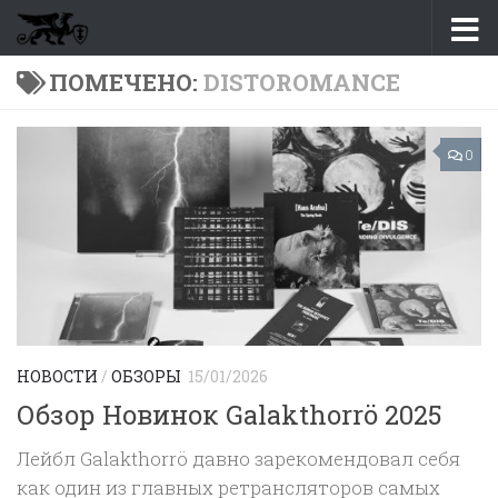
Перейти к содержимому
ПОМЕЧЕНО:
DISTOROMANCE
0
НОВОСТИ
/
ОБЗОРЫ
15/01/2026
Обзор Новинок Galakthorrö 2025
Лейбл Galakthorrö давно зарекомендовал себя
как один из главных ретрансляторов самых