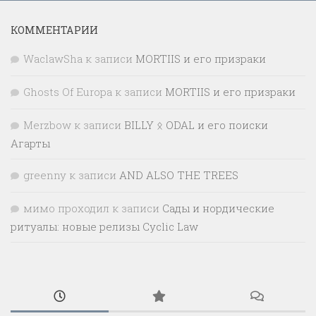
КОММЕНТАРИИ
WaclawSha
к записи
MORTIIS и его призраки
Ghosts Of Europa
к записи
MORTIIS и его призраки
Merzbow
к записи
BILLY ᛟ ODAL и его поиски
Агарты
greenny
к записи
AND ALSO THE TREES
мимо проходил
к записи
Сады и нордические
ритуалы: новые релизы Cyclic Law