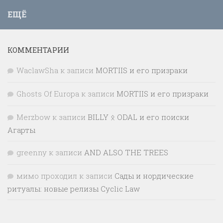
ЕЩЁ
КОММЕНТАРИИ
WaclawSha
к записи
MORTIIS и его призраки
Ghosts Of Europa
к записи
MORTIIS и его призраки
Merzbow
к записи
BILLY ᛟ ODAL и его поиски
Агарты
greenny
к записи
AND ALSO THE TREES
мимо проходил
к записи
Сады и нордические
ритуалы: новые релизы Cyclic Law