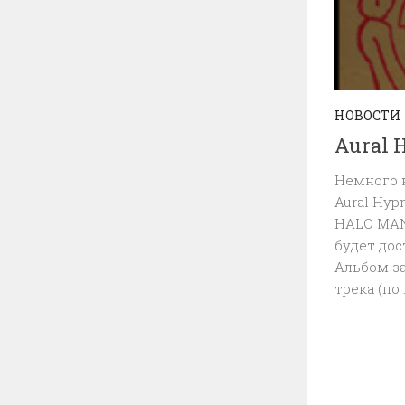
НОВОСТИ
Aural 
Немного 
Aural Hyp
HALO MANA
будет дос
Альбом за
трека (по г