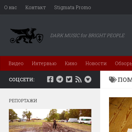
О нас
Контакт
Stigmata Promo
Перейти к содержимому
DARK MUSIC for BRIGHT PEOPLE
Видео
Интервью
Кино
Новости
Обзор
ПОМ
СОЦСЕТИ:
РЕПОРТАЖИ