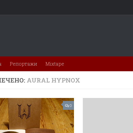
ы
Репортажи
Mixtape
ЕЧЕНО:
AURAL HYPNOX
0