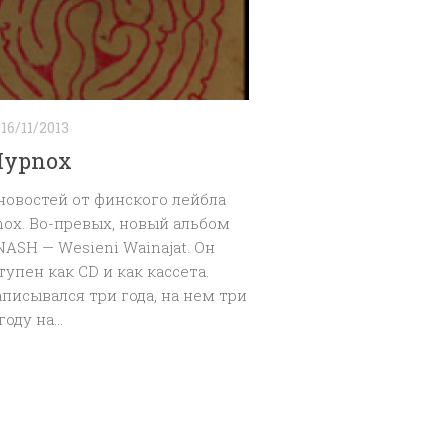
16/11/2013
Hypnox
новостей от финского лейбла
nox. Во-превых, новый альбом
SH — Wesieni Wainajat. Он
тупен как CD и как кассета.
писывался три года, на нем три
оду на...