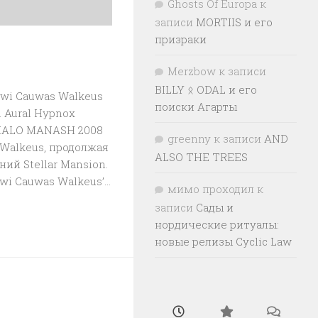
Ghosts Of Europa
к
записи
MORTIIS и его
призраки
Merzbow
к записи
BILLY ᛟ ODAL и его
wi Cauwas Walkeus
поиски Агарты
. Aural Hypnox
HALO MANASH 2008
greenny
к записи
AND
 Walkeus, продолжая
ALSO THE TREES
ий Stellar Mansion.
wi Cauwas Walkeus’...
мимо проходил
к
записи
Сады и
нордические ритуалы:
новые релизы Cyclic Law