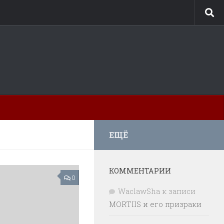
ЕЩЁ
КОММЕНТАРИИ
0
WaclawSha
к записи
MORTIIS и его призраки