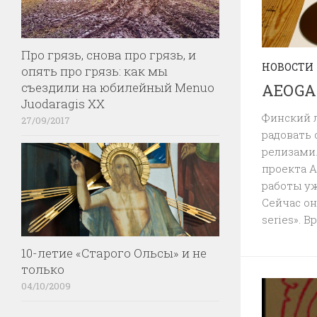
Про грязь, снова про грязь, и
НОВОСТИ
опять про грязь: как мы
съездили на юбилейный Menuo
AEOGA 
Juodaragis XX
Финский л
27/09/2017
радовать
релизами
проекта A
работы уж
Сейчас он
series». В
10-летие «Старого Ольсы» и не
только
04/10/2009