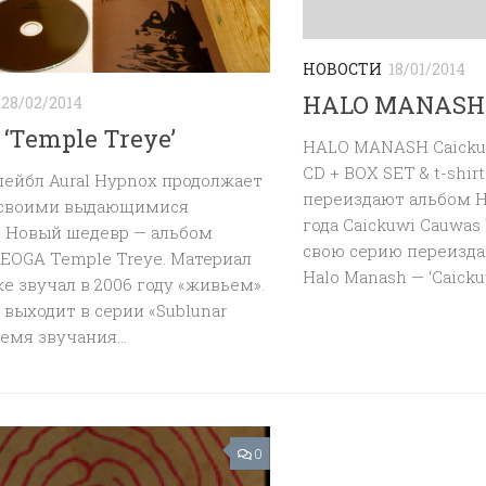
НОВОСТИ
18/01/2014
HALO MANASH
28/02/2014
‘Temple Treye’
HALO MANASH Caicku
CD + BOX SET & t-shirt
ейбл Aural Hypnox продолжает
переиздают альбом 
 своими выдающимися
года Caickuwi Cauwas
. Новый шедевр — альбом
свою серию переиздан
EOGA Temple Treye. Материал
Halo Manash — ‘Caicku
е звучал в 2006 году «живьем».
 выходит в серии «Sublunar
ремя звучания...
0