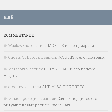
ЕЩЁ
КОММЕНТАРИИ
WaclawSha
к записи
MORTIIS и его призраки
Ghosts Of Europa
к записи
MORTIIS и его призраки
Merzbow
к записи
BILLY ᛟ ODAL и его поиски
Агарты
greenny
к записи
AND ALSO THE TREES
мимо проходил
к записи
Сады и нордические
ритуалы: новые релизы Cyclic Law