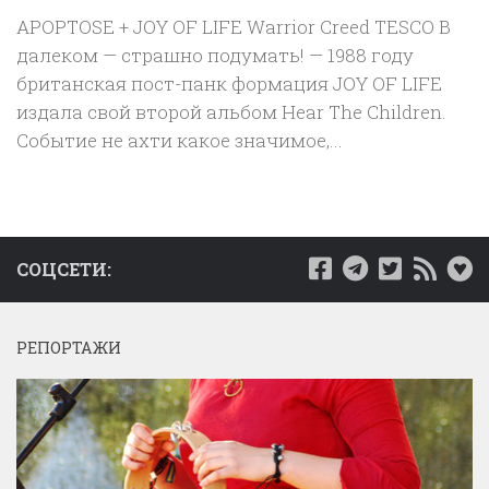
APOPTOSE + JOY OF LIFE Warrior Creed TESCO В
далеком — страшно подумать! — 1988 году
британская пост-панк формация JOY OF LIFE
издала свой второй альбом Hear The Children.
Событие не ахти какое значимое,...
СОЦСЕТИ:
РЕПОРТАЖИ