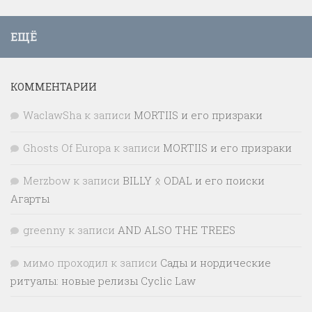
ЕЩЁ
КОММЕНТАРИИ
WaclawSha
к записи
MORTIIS и его призраки
Ghosts Of Europa
к записи
MORTIIS и его призраки
Merzbow
к записи
BILLY ᛟ ODAL и его поиски
Агарты
greenny
к записи
AND ALSO THE TREES
мимо проходил
к записи
Сады и нордические
ритуалы: новые релизы Cyclic Law