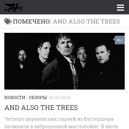
Перейти к содержимому
ПОМЕЧЕНО:
AND ALSO THE TREES
1
НОВОСТИ
/
ОБЗОРЫ
25/05/2026
AND ALSO THE TREES
Четверо деревенских парней из Вустершира
начинали в заброшенной маслобойне. В июле