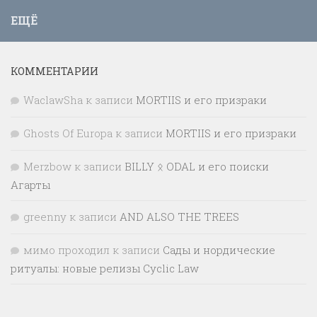
ЕЩЁ
КОММЕНТАРИИ
WaclawSha
к записи
MORTIIS и его призраки
Ghosts Of Europa
к записи
MORTIIS и его призраки
Merzbow
к записи
BILLY ᛟ ODAL и его поиски
Агарты
greenny
к записи
AND ALSO THE TREES
мимо проходил
к записи
Сады и нордические
ритуалы: новые релизы Cyclic Law