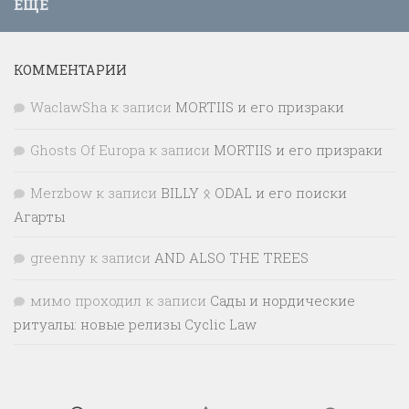
ЕЩЁ
КОММЕНТАРИИ
WaclawSha
к записи
MORTIIS и его призраки
Ghosts Of Europa
к записи
MORTIIS и его призраки
Merzbow
к записи
BILLY ᛟ ODAL и его поиски
Агарты
greenny
к записи
AND ALSO THE TREES
мимо проходил
к записи
Сады и нордические
ритуалы: новые релизы Cyclic Law