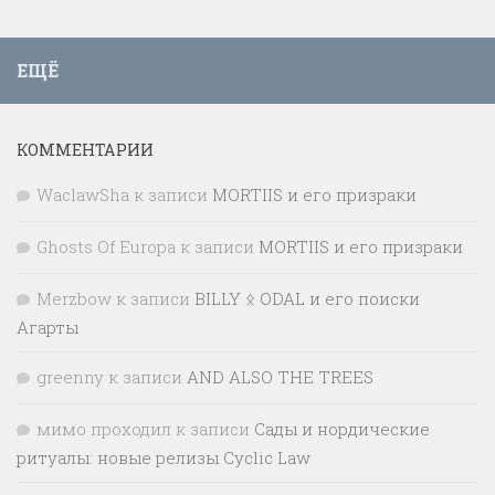
ЕЩЁ
КОММЕНТАРИИ
WaclawSha
к записи
MORTIIS и его призраки
Ghosts Of Europa
к записи
MORTIIS и его призраки
Merzbow
к записи
BILLY ᛟ ODAL и его поиски
Агарты
greenny
к записи
AND ALSO THE TREES
мимо проходил
к записи
Сады и нордические
ритуалы: новые релизы Cyclic Law