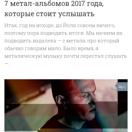
7 метал-альбомов 2017 года,
которые стоит услышать
Итак, год на исходе, до Йоля совсем ничего,
поэтому пора подводить итоги. Мы начнем их
подводить издалека — с метала, про который
обычно говорим мало. Было время, я
металическую музыку почти перестал слушать
—...
0