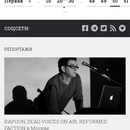
Первая
«
...
10
20
30
...
48
49
50
51
»
СОЦСЕТИ:
РЕПОРТАЖИ
RAPOON, DEAD VOICES ON AIR, REFORMED
FACTION в Москве