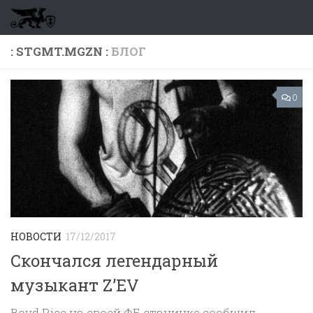
Перейти к содержимому
: STGMT.MGZN :
БЛОГ
0
НОВОСТИ
17/12/2017
Скончался легендарный
музыкант Z’EV
Boyd Rice на своей ФБ станичке сообщил