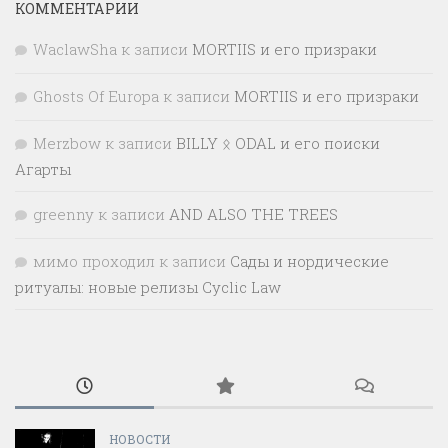
КОММЕНТАРИИ
WaclawSha
к записи
MORTIIS и его призраки
Ghosts Of Europa
к записи
MORTIIS и его призраки
Merzbow
к записи
BILLY ᛟ ODAL и его поиски
Агарты
greenny
к записи
AND ALSO THE TREES
мимо проходил
к записи
Сады и нордические
ритуалы: новые релизы Cyclic Law
НОВОСТИ