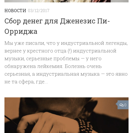
НОВОСТИ
03/12/2017
Сбор денег для Дженезис Пи-
Орриджа
Мы уже писали, что у индустриальной легенды,
вернее у крестного отца (!) индустриальной
музыки, серьезные проблемы — у него
обнаружена лейкемия. Болезнь очень
серьезная, а индустриальная музыка — это явно
не та сфера, где...
0