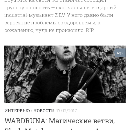
грустную новость — скончался легендарный
industrial-музыкант Z’EV. У него давно были
серьезные проблемы со здоровьем и, к
сожалению, чуда не произошло. RIP.
2
ИНТЕРВЬЮ
/
НОВОСТИ
17/12/2017
WARDRUNA: Магические ветви,