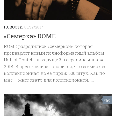
НОВОСТИ
03/12/2017
«Семерка» ROME
ROME разродились «семеркой», которая
предваряет новый полноформатный альбом
Hall of Thatch, выходящий в середине января
2018. В пресс-релизе говорится, что «семерка»
коллекционная, но ее тираж 500 штук. Как по
мне — многовато для коллекционной…...
0